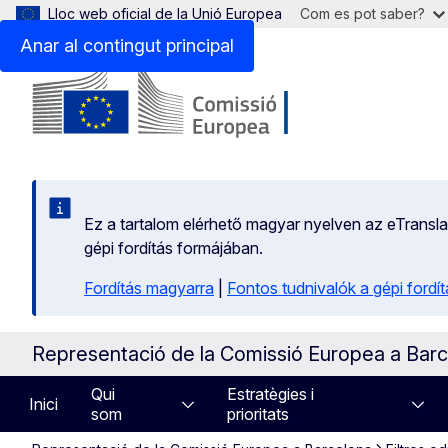
Lloc web oficial de la Unió Europea
Com es pot saber?
Anar al contingut principal
Ez a tartalom elérhető magyar nyelven az eTranslati
gépi fordítás formájában.
Fordítás magyarra
|
Fontos tudnivalók a gépi fordít
Representació de la Comissió Europea a Bar
Qui
Estratègies i
Inici
som
prioritats