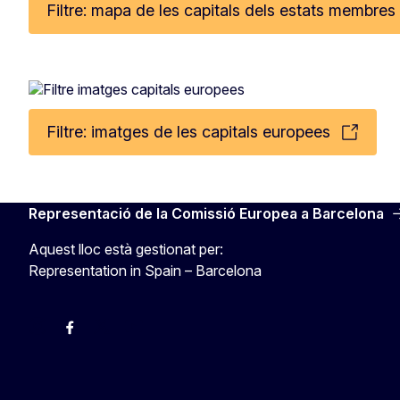
Filtre: mapa de les capitals dels estats membres
Filtre: imatges de les capitals europees
Representació de la Comissió Europea a Barcelona
Aquest lloc està gestionat per:
Representation in Spain – Barcelona
Instagram
Facebook
X
Youtube