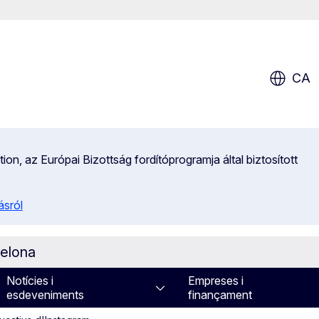
CA
on, az Európai Bizottság fordítóprogramja által biztosított
ásról
celona
Notícies i
Empreses i
esdeveniments
finançament