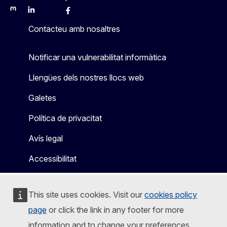
Mastodon
LinkedIn
Bluesky
Facebook
Youtube
Other
Contacteu amb nosaltres
Notificar una vulnerabilitat informàtica
Llengües dels nostres llocs web
Galetes
Política de privacitat
Avís legal
Accessibilitat
This site uses cookies. Visit our
cookies policy
page
or click the link in any footer for more
information and to change your preferences.