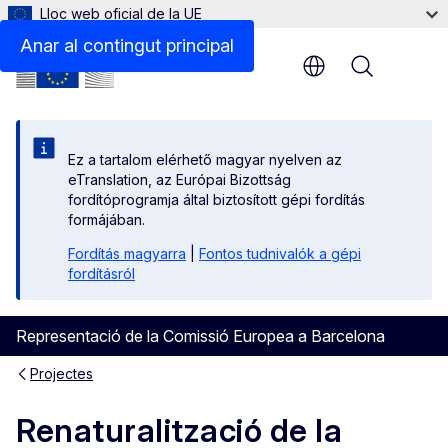
Lloc web oficial de la UE
Anar al contingut principal
Menu
Ez a tartalom elérhető magyar nyelven az
eTranslation, az Európai Bizottság
fordítóprogramja által biztosított gépi fordítás
formájában.
Fordítás magyarra
|
Fontos tudnivalók a gépi
fordításról
Representació de la Comissió Europea a Barcelona
Projectes
Renaturalització de la