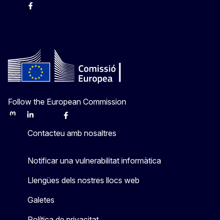
Instagram
Facebook
X
Youtube
Follow the European Commission
Mastodon
LinkedIn
Bluesky
Facebook
Youtube
Other
Contacteu amb nosaltres
Notificar una vulnerabilitat informàtica
Llengües dels nostres llocs web
Galetes
Política de privacitat