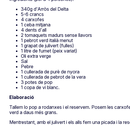
340g d'Arròs del Delta
5-6 crancs
4 carxofes
1 ceba mitjana
4 dents d'all
2 tomaquets madurs sense llavors
1 pebrot verd italià menut
1 grapat de julivert (fulles)
1 litre de fumet (peix variat)
Oli extra verge
Sal
Pebre
1 cullerada de purè de nyora
1 cullerada de pebrot de la vera
3 potes de pop
1 copa de vi blanc.
Elaboració
Tallem lo pop a rodanxes i el reservem. Posem les carxofes
verd a daus més grans.
Mentrestant, amb el julivert i els alls fem una picada i la r