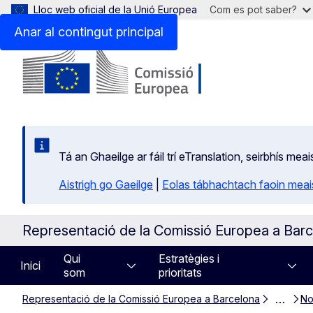
Lloc web oficial de la Unió Europea
Com es pot saber?
Anar al contingut principal
Tá an Ghaeilge ar fáil trí eTranslation, seirbhís mea
Aistrigh go Gaeilge
|
Eolas tábhachtach faoin meais
Representació de la Comissió Europea a Bar
Qui
Estratègies i
Inici
som
prioritats
…
Representació de la Comissió Europea a Barcelona
No