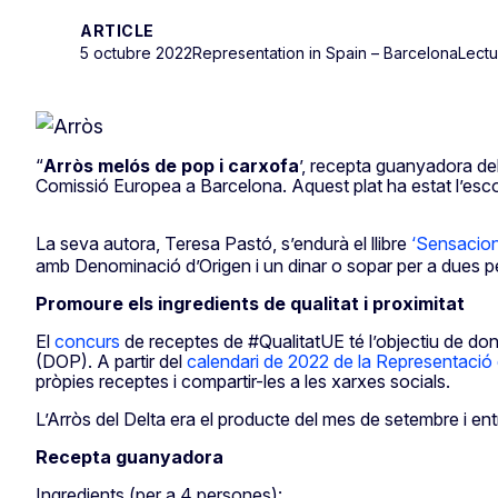
ARTICLE
5 octubre 2022
Representation in Spain – Barcelona
Lectu
“
Arròs melós de pop i carxofa
’, recepta guanyadora de
Comissió Europea a Barcelona. Aquest plat ha estat l’escol
La seva autora, Teresa Pastó, s’endurà el llibre
‘Sensacion
amb Denominació d’Origen i un dinar o sopar per a dues pe
Promoure els ingredients de qualitat i proximitat
El
concurs
de receptes de #QualitatUE té l’objectiu de do
(DOP). A partir del
calendari de 2022 de la Representació
pròpies receptes i compartir-les a les xarxes socials.
L’Arròs del Delta era el producte del mes de setembre i entr
Recepta guanyadora
Ingredients (per a 4 persones):