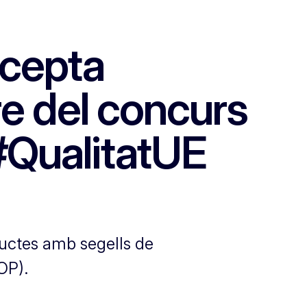
ecepta
e del concurs
#QualitatUE
ductes amb segells de
OP).