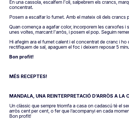
En una cassola, escalfem l'oli, salpebrem els crancs, marq
concentrat.
Posem a escalfar lo fumet. Amb el mateix oli dels crancs 
Quan comença a agafar color, incorporem les carxofes i se
unes voltes, marcant l'arròs, i posem el pop. Seguim remena
Hi afegim ara el fumet calent i el concentrat de cranc i ho 
rectifiquem de sal, apaguem el foc i deixem reposar 5 minu
Bon profit!
MÉS RECEPTES!
MANDALA, UNA REINTERPRETACIÓ D’ARRÒS A LA
Un clàssic que sempre triomfa a casa on cadascú té el seu m
arròs cent per cent, o fer que l’acompanyi en cada moment 
Bon profit!