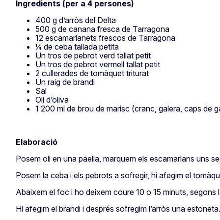
Ingredients (per a 4 persones)
400 g d’arròs del Delta
500 g de canana fresca de Tarragona
12 escamarlanets frescos de Tarragona
¼ de ceba tallada petita
Un tros de pebrot verd tallat petit
Un tros de pebrot vermell tallat petit
2 cullerades de tomàquet triturat
Un raig de brandi
Sal
Oli d’oliva
1 200 ml de brou de marisc (cranc, galera, caps de 
Elaboració
Posem oli en una paella, marquem els escamarlans uns seg
Posem la ceba i els pebrots a sofregir, hi afegim el tomàque
Abaixem el foc i ho deixem coure 10 o 15 minuts, segons l
Hi afegim el brandi i després sofregim l’arròs una estoneta