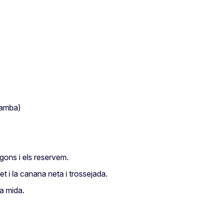
gamba)
ons i els reservem.
t i la canana neta i trossejada.
a mida.
.