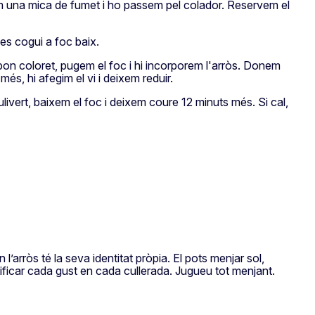
gim una mica de fumet i ho passem pel colador. Reservem el
es cogui a foc baix.
on coloret, pugem el foc i hi incorporem l'arròs. Donem
és, hi afegim el vi i deixem reduir.
ulivert, baixem el foc i deixem coure 12 minuts més. Si cal,
arròs té la seva identitat pròpia. El pots menjar sol,
ificar cada gust en cada cullerada. Jugueu tot menjant.