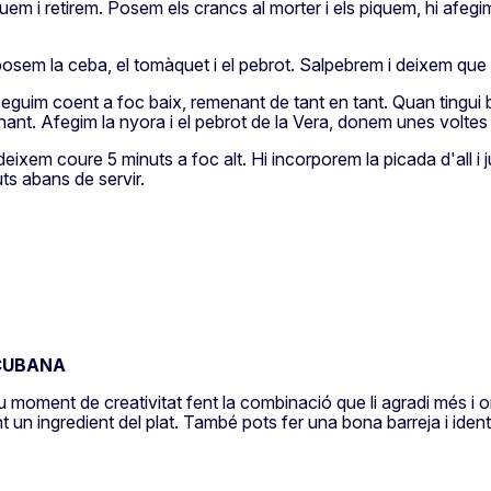
uem i retirem. Posem els crancs al morter i els piquem, hi afe
posem la ceba, el tomàquet i el pebrot. Salpebrem i deixem que 
guim coent a foc baix, remenant de tant en tant. Quan tingui b
nt. Afegim la nyora i el pebrot de la Vera, donem unes voltes m
deixem coure 5 minuts a foc alt. Hi incorporem la picada d'all i j
ts abans de servir.
 CUBANA
oment de creativitat fent la combinació que li agradi més i on l’
un ingredient del plat. També pots fer una bona barreja i ident