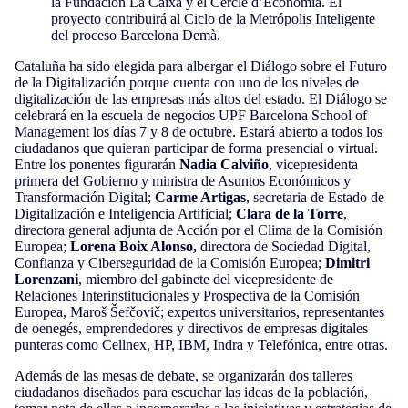
la Fundación La Caixa y el Cercle d’Economia. El
proyecto contribuirá al Ciclo de la Metrópolis Inteligente
del proceso Barcelona Demà.
Cataluña ha sido elegida para albergar el Diálogo sobre el Futuro
de la Digitalización porque cuenta con uno de los niveles de
digitalización de las empresas más altos del estado. El Diálogo
se
celebrará en la escuela de negocios UPF Barcelona School of
Management los días 7 y 8 de octubre. Estará abierto a todos los
ciudadanos que quieran participar de forma presencial o virtual.
Entre los ponentes figurarán
Nadia Calviño
, vicepresidenta
primera del Gobierno y ministra de Asuntos Económicos y
Transformación Digital;
Carme Artigas
, secretaria de Estado de
Digitalización e Inteligencia Artificial;
Clara de la Torre
,
directora general adjunta de Acción por el Clima de la Comisión
Europea;
Lorena Boix Alonso,
directora de Sociedad Digital,
Confianza y Ciberseguridad de la Comisión Europea;
Dimitri
Lorenzani
,
miembro del gabinete del vicepresidente de
Relaciones Interinstitucionales y Prospectiva de la Comisión
Europea,
Maroš Šefčovič; expertos universitarios, representantes
de oenegés, emprendedores y directivos de empresas digitales
punteras como Cellnex, HP, IBM, Indra y Telefónica, entre otras.
Además de las mesas de debate, se organizarán dos talleres
ciudadanos diseñados para escuchar las ideas de la población,