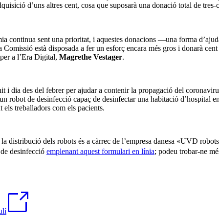
dquisició d’uns altres cent, cosa que suposarà una donació total de tres-c
èmia continua sent una prioritat, i aquestes donacions —una forma d’a
 Comissió està disposada a fer un esforç encara més gros i donarà cent 
per a l’Era Digital,
Magrethe Vestager
.
 i dia des del febrer per ajudar a contenir la propagació del coronavirus,
un robot de desinfecció capaç de desinfectar una habitació d’hospital e
t els treballadors com els pacients.
i la distribució dels robots és a càrrec de l’empresa danesa «UVD robots
t de desinfecció
emplenant aquest formulari en línia
; podeu trobar-ne mé
ulí