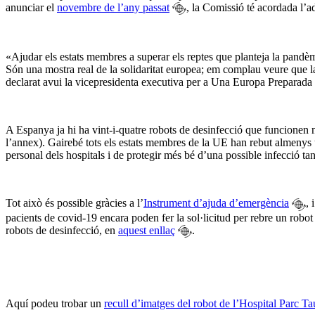
anunciar el
novembre de l’any passat
, la Comissió té acordada l’a
«Ajudar els estats membres a superar els reptes que planteja la pand
Són una mostra real de la solidaritat europea; em complau veure que la
declarat avui la vicepresidenta executiva per a Una Europa Preparada 
A Espanya ja hi ha vint-i-quatre robots de desinfecció que funcionen nit
l’annex). Gairebé tots els estats membres de la UE han rebut almenys 
personal dels hospitals i de protegir més bé d’una possible infecció tan
Tot això és possible gràcies a l’
Instrument d’ajuda d’emergència
, 
pacients de covid-19 encara poden fer la sol·licitud per rebre un robo
robots de desinfecció, en
aquest enllaç
.
Aquí podeu trobar un
recull d’imatges del robot de l’Hospital Parc Ta