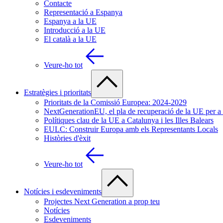
Contacte
Representació a Espanya
Espanya a la UE
Introducció a la UE
El català a la UE
Veure-ho tot
Estratègies i prioritats
Prioritats de la Comissió Europea: 2024-2029
NextGenerationEU, el pla de recuperació de la UE per 
Polítiques clau de la UE a Catalunya i les Illes Balears
EULC: Construir Europa amb els Representants Locals
Històries d'èxit
Veure-ho tot
Notícies i esdeveniments
Projectes Next Generation a prop teu
Notícies
Esdeveniments