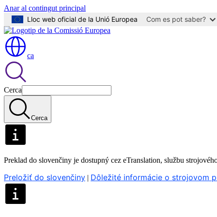
Anar al contingut principal
Lloc web oficial de la Unió Europea
Com es pot saber?
ca
Cerca
Cerca
Preklad do slovenčiny je dostupný cez eTranslation, službu strojovéh
Preložiť do slovenčiny
Dôležité informácie o strojovom p
|