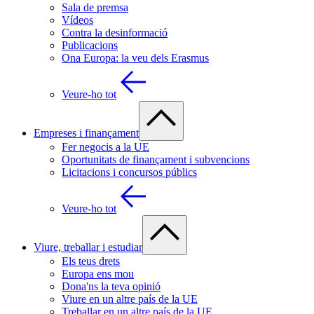
Sala de premsa
Vídeos
Contra la desinformació
Publicacions
Ona Europa: la veu dels Erasmus
Veure-ho tot
Empreses i finançament
Fer negocis a la UE
Oportunitats de finançament i subvencions
Licitacions i concursos públics
Veure-ho tot
Viure, treballar i estudiar
Els teus drets
Europa ens mou
Dona'ns la teva opinió
Viure en un altre país de la UE
Treballar en un altre país de la UE