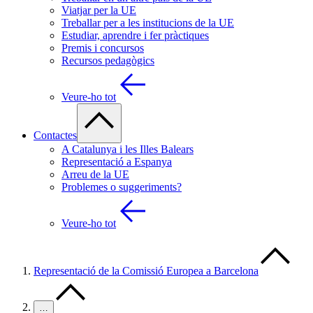
Viatjar per la UE
Treballar per a les institucions de la UE
Estudiar, aprendre i fer pràctiques
Premis i concursos
Recursos pedagògics
Veure-ho tot
Contactes
A Catalunya i les Illes Balears
Representació a Espanya
Arreu de la UE
Problemes o suggeriments?
Veure-ho tot
Representació de la Comissió Europea a Barcelona
…