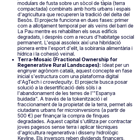
modulars de fusta sobre un sòcol de tàpia (terra
compactada) combinats amb horts urbans i espais
d'agricultura que recuperen la tradició del delta del
Besòs. El projecte funciona en dues fases: primer
com a allotjament temporal per als veïns del barri de
La Pau mentre es rehabiliten els seus edificis
degradats, i després com a recurs d'habitatge social
permanent. L'espai assoleix així una hibridació
pionera entre l'esport d'elit, la sobirania alimentària i
hídrica i la cohesió veïnal.
Terra-Mosaic (Fractional Ownership for
Regenerative Rural Landscapes):
Ideat per un
enginyer agrònom català, aquest concepte en fase
inicial s'estructura com una plataforma digital
d'AgTech i
crowdequity
. El projecte busca posar
solució a la desertificació dels sòls i a
l'abandonament de les terres de l'"Espanya
buidada". A través de la tokenització i el
fraccionament de la propietat de la terra, permet als
ciutadans urbans fer microinversions (a partir de
500 €) per finançar la compra de finques
degradades. Aquest capital s'utilitza per contractar
joves pagesos sense terra i aplicar tècniques
d'agricultura regenerativa i disseny hidrològic
Keyline. Els inversors reben dividends financers,