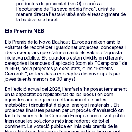
productes de proximitat (km 0) i accés a
l'ecoturisme de "la seva pròpia finca", unint de
manera directa l'estalvi urbà amb el ressorgiment de
la biodiversitat rural.
Els Premis NEB
Els Premis de la Nova Bauhaus Europea neixen amb la
voluntat de reconèixer i guardonar projectes, conceptes i
idees exemplars que s'alineen amb els valors d'aquesta
iniciativa pública. Els guardons estan dividits en diferents
categories i branques d'aplicació (com els "Campions" de
la NEB, per a projectes ja executats, o les "Estreles
Creixents", enfocades a conceptes desenvolupats per
joves talents menors de 30 anys).
En l'edició actual del 2026, l'èmfasi s'ha posat fermament
en la capacitat de replicabilitat de les idees i en com
aquestes aconsegueixen el tancament de cicles
metabòlics (circularitat d'aigua, energia i materials). Els
projectes finalistes passen per un procés d'avaluació on
tant els experts de la Comissió Europea com el vot públic
trien aquelles solucions més inspiradores de tot el
continent. La votació pública en línia dels premis de la
Nova Bauhaus Europea d'enguany està activa i es pot