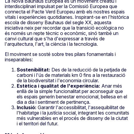
La Nova Bauhaus Europea és un moviment creatiu i
interdisciplinari impulsat per la Comissió Europea que
connecta el Pacte Verd Europeu amb els nostres espais
vitals i experiències quotidianes. Inspirant-se en l'històrica
escola de disseny Bauhaus del segle XX, aquesta
iniciativa neix per recordar que la transició ecològica no
és només un repte tècnic o econòmic, sinó també un
canvi cultural que s'ha d'expressar a través de
l'arquitectura, l'art, la ciència i la tecnologia.
El moviment se sosté sobre tres pilars fonamentals i
inseparables:
Sostenibilitat:
Des de la reducció de la petjada de
carboni i l'ús de materials km 0 fins a la restauració
de la biodiversitat i l'economia circular.
Estètica i qualitat de l'experiència:
Anar més
enllà de la simple funcionalitat per aconseguir que
els espais generin benestar emocional, bellesa en el
dia a dia i sentiment de pertinença.
Inclusió:
Garantir l'accessibilitat, l'assequibilitat de
l'habitatge i la justícia social, integrant les comunitats
més vulnerables en el procés de disseny de la ciutat
i el territori del futur.