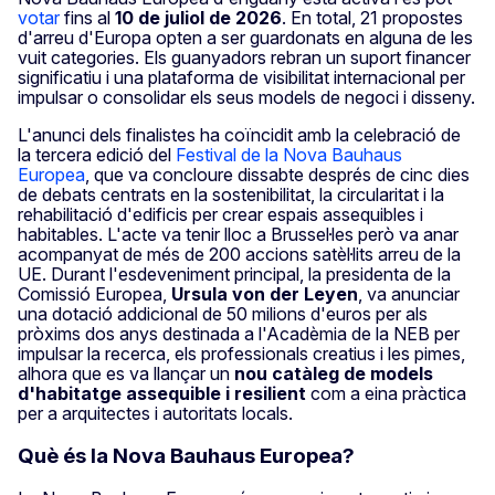
votar
fins al
10 de juliol de 2026
. En total, 21 propostes
d'arreu d'Europa opten a ser guardonats en alguna de les
vuit categories. Els guanyadors rebran un suport financer
significatiu i una plataforma de visibilitat internacional per
impulsar o consolidar els seus models de negoci i disseny.
L'anunci dels finalistes ha coïncidit amb la celebració de
la tercera edició del
Festival de la Nova Bauhaus
Europea
, que va concloure dissabte després de cinc dies
de debats centrats en la sostenibilitat, la circularitat i la
rehabilitació d'edificis per crear espais assequibles i
habitables. L'acte va tenir lloc a Brussel·les però va anar
acompanyat de més de 200 accions satèl·lits arreu de la
UE. Durant l'esdeveniment principal, la presidenta de la
Comissió Europea,
Ursula von der Leyen
, va anunciar
una dotació addicional de 50 milions d'euros per als
pròxims dos anys destinada a l'Acadèmia de la NEB per
impulsar la recerca, els professionals creatius i les pimes,
alhora que es va llançar un
nou catàleg de models
d'habitatge assequible i resilient
com a eina pràctica
per a arquitectes i autoritats locals.
Què és la Nova Bauhaus Europea?