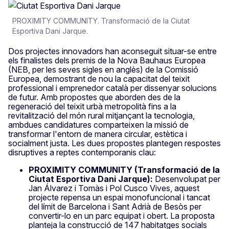
PROXIMITY COMMUNITY. Transformació de la Ciutat
Esportiva Dani Jarque.
Dos projectes innovadors han aconseguit situar-se entre
els finalistes dels premis de la Nova Bauhaus Europea
(NEB, per les seves sigles en anglès) de la Comissió
Europea, demostrant de nou la capacitat del teixit
professional i emprenedor català per dissenyar solucions
de futur. Amb propostes que aborden des de la
regeneració del teixit urbà metropolità fins a la
revitalització del món rural mitjançant la tecnologia,
ambdues candidatures comparteixen la missió de
transformar l'entorn de manera circular, estètica i
socialment justa. Les dues propostes plantegen respostes
disruptives a reptes contemporanis clau:
PROXIMITY COMMUNITY (Transformació de la
Ciutat Esportiva Dani Jarque):
Desenvolupat per
Jan Álvarez i Tomàs i Pol Cusco Vives, aquest
projecte repensa un espai monofuncional i tancat
del límit de Barcelona i Sant Adrià de Besòs per
convertir-lo en un parc equipat i obert. La proposta
planteja la construcció de 147 habitatges socials