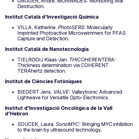
GRÖGER, André.
MONWADES:
Monitoring War
Destruction.
Institut Català d'Investigació Química
VILLA, Katherine.
PhotoSERS:
Molecularly
Imprinted Photoactive Microswimmers for PFAS
Capture and Detection.
Institut Català de Nanotecnologia
TIELROOIJ Klaas-Jan.
THICOHERENTERA:
Thickness determination via COHERENT
TERAhertz detection.
Institut de Ciències Fotòniques
BIEGERT Jens.
VALVE:
Valleytronic Advanced
Lightwave for Versatile Opto-Electronics.
Institut d'Investigació Oncològica de la Vall
d'Hebron
SOUCEK, Laura.
SonoMYC:
Bringing MYC inhibition
to the brain by ultrasound technology.