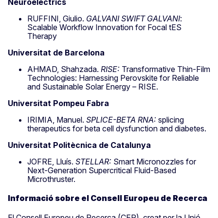
Neuroelectrics
RUFFINI, Giulio.
GALVANI SWIFT GALVANI
:
Scalable Workflow Innovation for Focal tES
Therapy
Universitat de Barcelona
AHMAD, Shahzada.
RISE:
Transformative Thin-Film
Technologies: Harnessing Perovskite for Reliable
and Sustainable Solar Energy – RISE.
Universitat Pompeu Fabra
IRIMIA, Manuel.
SPLICE-BETA RNA:
splicing
therapeutics for beta cell dysfunction and diabetes.
Universitat Politècnica de Catalunya
JOFRE, Lluís.
STELLAR:
Smart Micronozzles for
Next-Generation Supercritical Fluid-Based
Microthruster.
Informació sobre el Consell Europeu de Recerca
El Consell Europeu de Recerca (CER), creat per la Unió