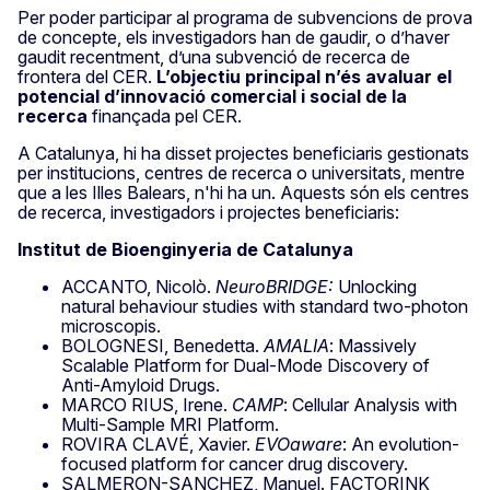
Per poder participar al programa de subvencions de prova
de concepte, els investigadors han de gaudir, o d’haver
gaudit recentment, d’una subvenció de recerca de
frontera del CER.
L’objectiu principal n’és avaluar el
potencial d’innovació comercial i social de la
recerca
finançada pel CER.
A Catalunya, hi ha disset projectes beneficiaris gestionats
per institucions, centres de recerca o universitats, mentre
que a les Illes Balears, n'hi ha un. Aquests són els centres
de recerca, investigadors i projectes beneficiaris:
Institut de Bioenginyeria de Catalunya
ACCANTO, Nicolò.
NeuroBRIDGE:
Unlocking
natural behaviour studies with standard two-photon
microscopis.
BOLOGNESI, Benedetta.
AMALIA
: Massively
Scalable Platform for Dual-Mode Discovery of
Anti-Amyloid Drugs.
MARCO RIUS, Irene.
CAMP
: Cellular Analysis with
Multi-Sample MRI Platform.
ROVIRA CLAVÉ, Xavier.
EVOaware
: An evolution-
focused platform for cancer drug discovery.
SALMERON-SANCHEZ, Manuel. FACTORINK