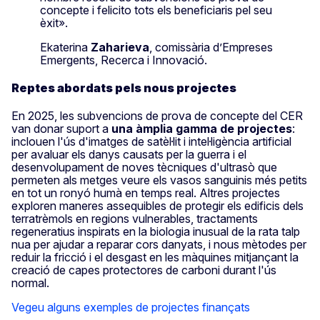
concepte i felicito tots els beneficiaris pel seu
èxit».
Ekaterina
Zaharieva
, comissària d’Empreses
Emergents, Recerca i Innovació.
Reptes abordats pels nous projectes
En 2025, les subvencions de prova de concepte del CER
van donar suport a
una àmplia gamma de projectes
:
inclouen l'ús d'imatges de satèl·lit i intel·ligència artificial
per avaluar els danys causats per la guerra i el
desenvolupament de noves tècniques d'ultrasò que
permeten als metges veure els vasos sanguinis més petits
en tot un ronyó humà en temps real. Altres projectes
exploren maneres assequibles de protegir els edificis dels
terratrèmols en regions vulnerables, tractaments
regeneratius inspirats en la biologia inusual de la rata talp
nua per ajudar a reparar cors danyats, i nous mètodes per
reduir la fricció i el desgast en les màquines mitjançant la
creació de capes protectores de carboni durant l'ús
normal.
Vegeu alguns exemples de projectes finançats