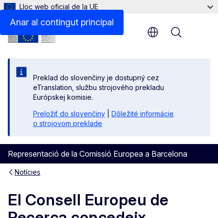
Lloc web oficial de la UE
Anar al contingut principal
Menu
Preklad do slovenčiny je dostupný cez
eTranslation, službu strojového prekladu
Európskej komisie.
Preložiť do slovenčiny
|
Dôležité informácie
o strojovom preklade
Representació de la Comissió Europea a Barcelona
Notícies
El Consell Europeu de
Recerca concedeix