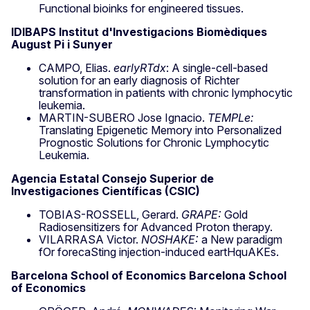
Functional bioinks for engineered tissues.
IDIBAPS Institut d'Investigacions Biomèdiques
August Pi i Sunyer
CAMPO, Elias.
earlyRTdx
: A single-cell-based
solution for an early diagnosis of Richter
transformation in patients with chronic lymphocytic
leukemia.
MARTIN-SUBERO Jose Ignacio.
TEMPLe:
Translating Epigenetic Memory into Personalized
Prognostic Solutions for Chronic Lymphocytic
Leukemia.
Agencia Estatal Consejo Superior de
Investigaciones Científicas (CSIC)
TOBIAS-ROSSELL, Gerard.
GRAPE:
Gold
Radiosensitizers for Advanced Proton therapy.
VILARRASA Victor.
NOSHAKE:
a New paradigm
fOr forecaSting injection-induced eartHquAKEs.
Barcelona School of Economics Barcelona School
of Economics