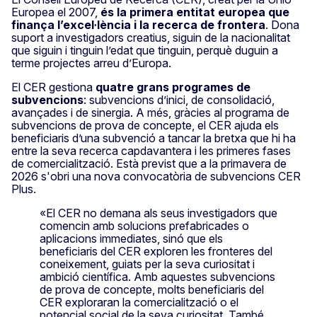
Europea el 2007,
és la primera entitat europea que
finança l’excel·lència i la recerca de frontera
. Dona
suport a investigadors creatius, siguin de la nacionalitat
que siguin i tinguin l’edat que tinguin, perquè duguin a
terme projectes arreu d’Europa.
El CER gestiona
quatre grans programes de
subvencions
: subvencions d’inici, de consolidació,
avançades i de sinergia. A més, gràcies al programa de
subvencions de prova de concepte, el CER ajuda els
beneficiaris d’una subvenció a tancar la bretxa que hi ha
entre la seva recerca capdavantera i les primeres fases
de comercialització. Està previst que a la primavera de
2026 s'obri una nova convocatòria de subvencions CER
Plus.
«El CER no demana als seus investigadors que
comencin amb solucions prefabricades o
aplicacions immediates, sinó que els
beneficiaris del CER exploren les fronteres del
coneixement, guiats per la seva curiositat i
ambició científica. Amb aquestes subvencions
de prova de concepte, molts beneficiaris del
CER exploraran la comercialització o el
potencial social de la seva curiositat. També