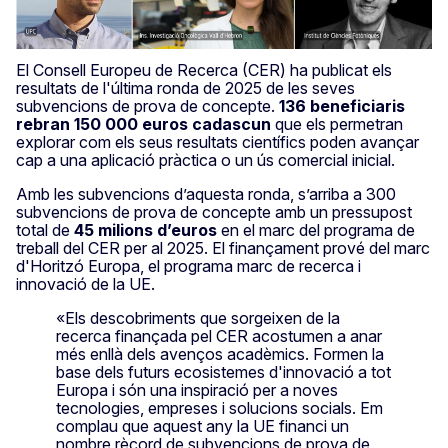
El Consell Europeu de Recerca (CER) ha publicat els
resultats de l'última ronda de 2025 de les seves
subvencions de prova de concepte.
136 beneficiaris
rebran 150 000 euros cadascun
que els permetran
explorar com els seus resultats científics poden avançar
cap a una aplicació pràctica o un ús comercial inicial.
Amb les subvencions d’aquesta ronda, s’arriba a 300
subvencions de prova de concepte amb un pressupost
total de
45 milions d’euros
en el marc del programa de
treball del CER per al 2025. El finançament prové del marc
d'Horitzó Europa, el programa marc de recerca i
innovació de la UE.
«Els descobriments que sorgeixen de la
recerca finançada pel CER acostumen a anar
més enllà dels avenços acadèmics. Formen la
base dels futurs ecosistemes d'innovació a tot
Europa i són una inspiració per a noves
tecnologies, empreses i solucions socials. Em
complau que aquest any la UE financi un
nombre rècord de subvencions de prova de