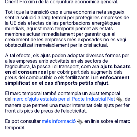
Orient Pròxim i de la conjuntura econòmica general.
Tot i que la transició cap a una economia neta segueix
sent la solució a llarg termini per protegir les empreses de
la UE dels efectes de les pertorbacions energètiques
mundials, aquest marc temporal permet als estats
membres actuar immediatament per garantir que el
creixement de les empreses més exposades no es vegi
obstaculitzat irremeiablement per la crisi actual.
A tal efecte, els ajuts poden adoptar diverses formes per
a les empreses amb activitats en els sectors de
l’agricultura, la pesca i el transport, com ara
ajuts basats
en el consum real
per cobrir part dels augments dels
preus del combustible o els fertilitzants i un
enfocament
simplificat en el cas d’imports petits d’ajut
.
El marc temporal també contempla un ajust temporal
del
marc d’ajuts estatals per al Pacte Industrial Net
, de
manera que permeti una major intensitat dels ajuts per fer
front als pics de preus de l’electricitat.
Es pot consultar
més informació
en línia sobre el marc
temporal.