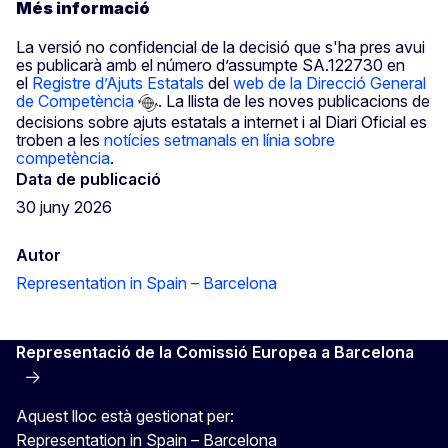
Més informació
La versió no confidencial de la decisió que s'ha pres avui
es publicarà amb el número d’assumpte SA.122730 en
el
Registre d’Ajuts Estatals
del
web de la Direcció General
de Competència
. La llista de les noves publicacions de
decisions sobre ajuts estatals a internet i al Diari Oficial es
troben a les
notícies setmanals en línia sobre
competència
.
Data de publicació
30 juny 2026
Autor
Representation in Spain – Barcelona
Representació de la Comissió Europea a Barcelona
Aquest lloc està gestionat per:
Representation in Spain – Barcelona