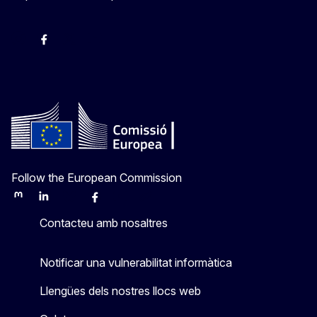
Instagram
Facebook
X
Youtube
Follow the European Commission
Mastodon
LinkedIn
Bluesky
Facebook
Youtube
Other
Contacteu amb nosaltres
Notificar una vulnerabilitat informàtica
Llengües dels nostres llocs web