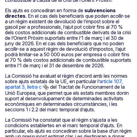
Els ajuts es concediran en forma de
subvencions
directes
. En el cas dels beneficiaris que poden acollir-se
a un règim existent de devolució de l’impost sobre el
gasoil per a professionals, l’ajut pot cobrir fins al 70 %
dels costos addicionals de combustible derivats de la crisi
de l’Orient Pròxim suportats entre l’1 de març i el 30 de
juny de 2026. En el cas dels beneficiaris que no poden
acollir-se a aquest règim de devolució d’impostos, l’ajut
podrà limitar-se a 50 000 euros per empresa o cobrir fins
al 70 % dels costos addicionals de combustible suportats
entre l’1 de març i el 31 de desembre de 2026.
La Comissió ha avaluat el règim d’acord amb les normes
sobre ajuts estatals de la UE, en particular l’
article 107,
apartat 3, lletra c
del Tractat de Funcionament de la
Unió Europea, que permet que els estats membres donin
suport al desenvolupament de determinades activitats
econòmiques en determinades circumstàncies, i les
seccions 1 i 2.2 del marc temporal d’ajuts.
La Comissió ha constatat que el règim s’ajusta a les
condicions establertes en el marc temporal d’ajuts. En
particular, els ajuts es concediran sobre la base d’un règim
amb un pressupost estimat clar, i es destinaran a donar