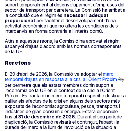
suport temporalment al desenvolupament d’empreses del
sector de transport per carretera. La Comissió ha arribat a
la conclusió que el règim és
necessari
,
adequat
i
proporcionat
per facilitar el desenvolupament d’una
activitat econòmica i que no altera les condicions dels
intercanvis en forma contrària a l’interès comú.
Atès a aquestes raons, la Comissió ha aprovat el règim
espanyol d’ajuts d’acord amb les normes corresponents
de la UE.
Rerefons
El 29 d’abril de 2026, la Comissió va adoptar el
marc
temporal d’ajuts en resposta a la crisi a l’Orient Pròxim
per permetre que els estats membres donin suport a
l’economia de la UE en el context de la crisi a l’Orient
Pròxim. Es tracta d’un marc temporal i específic destinat a
pal·liar els efectes de la crisi en alguns dels sectors més
exposats de l’economia: agricultura, pesca, transports i
indústries de gran consum d’energia. Estarà disponible
fins al
31 de desembre de 2026
. Durant el seu període
d’aplicació, la Comissió revisarà el contingut, l’abast i la
durada del marc a la llum de l’evolució de la situació a