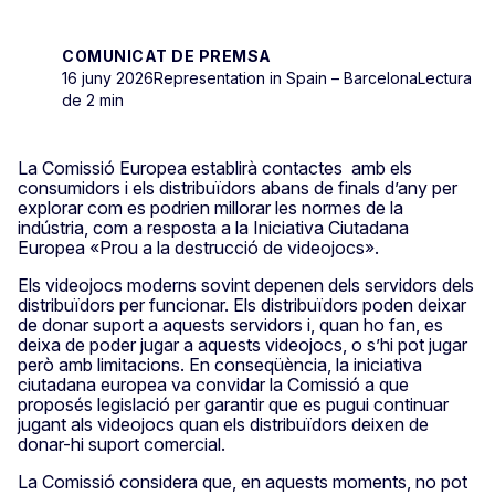
COMUNICAT DE PREMSA
16 juny 2026
Representation in Spain – Barcelona
Lectura
de 2 min
La Comissió Europea establirà contactes amb els
consumidors i els distribuïdors abans de finals d’any per
explorar com es podrien millorar les normes de la
indústria, com a resposta a la Iniciativa Ciutadana
Europea «Prou a la destrucció de videojocs».
Els videojocs moderns sovint depenen dels servidors dels
distribuïdors per funcionar. Els distribuïdors poden deixar
de donar suport a aquests servidors i, quan ho fan, es
deixa de poder jugar a aquests videojocs, o s’hi pot jugar
però amb limitacions. En conseqüència, la iniciativa
ciutadana europea va convidar la Comissió a que
proposés legislació per garantir que es pugui continuar
jugant als videojocs quan els distribuïdors deixen de
donar-hi suport comercial.
La Comissió considera que, en aquests moments, no pot