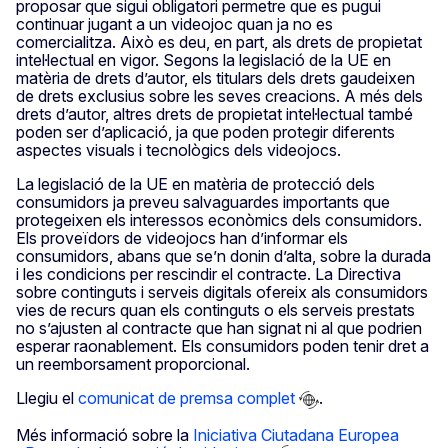
proposar que sigui obligatori permetre que es pugui
continuar jugant a un videojoc quan ja no es
comercialitza. Això es deu, en part, als drets de propietat
intel·lectual en vigor. Segons la legislació de la UE en
matèria de drets d’autor, els titulars dels drets gaudeixen
de drets exclusius sobre les seves creacions. A més dels
drets d’autor, altres drets de propietat intel·lectual també
poden ser d’aplicació, ja que poden protegir diferents
aspectes visuals i tecnològics dels videojocs.
La legislació de la UE en matèria de protecció dels
consumidors ja preveu salvaguardes importants que
protegeixen els interessos econòmics dels consumidors.
Els proveïdors de videojocs han d’informar els
consumidors, abans que se’n donin d’alta, sobre la durada
i les condicions per rescindir el contracte. La Directiva
sobre continguts i serveis digitals ofereix als consumidors
vies de recurs quan els continguts o els serveis prestats
no s’ajusten al contracte que han signat ni al que podrien
esperar raonablement. Els consumidors poden tenir dret a
un reemborsament proporcional.
Llegiu el
comunicat de premsa complet
.
Més informació sobre la
Iniciativa Ciutadana Europea