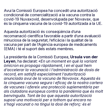
Avui la Comissió Europea ha concedit una autorització
condicional de comercialització a la vacuna contra la
covid‑19 Nuvaxovid, desenvolupada per Novavax, que
és la cinquena vacuna de la covid-19 autoritzada a la UE.
Aquesta autorització és conseqüència d’una
recomanació científica favorable a partir d’una avaluació
minuciosa de la seguretat, l’eficàcia i la qualitat de la
vacuna per part de l’Agència europea de medicaments
(EMA) i té el suport dels estats membres.
La presidenta de la Comissió Europea,
Ursula von der
Leyen
, ha declarat:
«En un moment en què la variant
òmicron es propaga ràpidament, i en el qual hem
d’accelerar la vacunació i l’administració de dosis de
record, em satisfà especialment l’autorització
anunciada avui de la vacuna de Novavax. Aquesta és
la cinquena vacuna segura i eficaç de la nostra cartera
de vacunes i ofereix una protecció suplementària per
als ciutadans europeus contra la pandèmia que és molt
benvinguda. Tant de bo que aquesta autorització
suposi una motivació per a tothom qui encara no
s’hagi vacunat o no tingui la dosi de reforç: és el