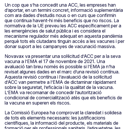
Un cop que s’ha concedit una ACC, les empreses han
d’aportar, en un termini concret, informació suplementària
com ara dades d’estudis nous o en curs que confirmin
que continua havent-hi més beneficis que no riscos. La
normativa de la UE preveu les ACC específicament per a
les emergències de salut pública i es considera el
mecanisme regulador més adequat en aquesta pandèmia
perquè tots els ciutadans tinguin accés a les vacunes i per
donar suport a les campanyes de vacunació massiva.
Novavax va presentar una sol·licitud d’ACC per a la seva
vacuna a l’EMA el 17 de novembre de 2021. Una
avaluació tan breu només és possible si l’EMA ja n’ha
revisat algunes dades en el marc d’una revisió contínua.
Aquesta revisió contínua i l’avaluació de la sol·licitud
d’ACC van permetre a l’EMA de dictaminar ràpidament
sobre la seguretat, l’eficàcia i la qualitat de la vacuna.
L’EMA va recomanar de concedir l’autorització
condicional de comercialització atès que els beneficis de
la vacuna en superen els riscos.
La Comissió Europea ha comprovat la claredat i solidesa
de tots els elements necessaris: les justificacions
científiques, la informació del producte, els materials de
formació per als professionals sanitaris, l’etiquetatge, les