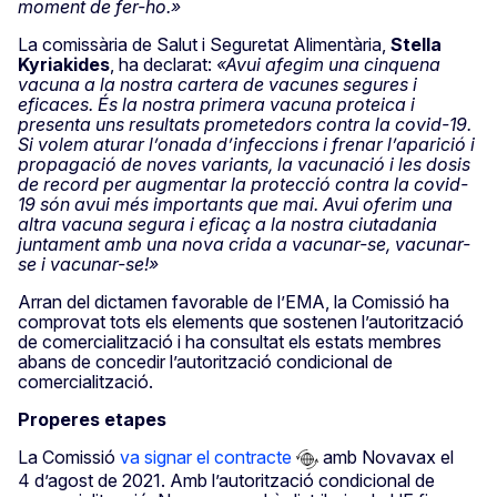
moment de fer-ho.»
La comissària de Salut i Seguretat Alimentària,
Stella
Kyriakides
, ha declarat:
«Avui afegim una cinquena
vacuna a la nostra cartera de vacunes segures i
eficaces. És la nostra primera vacuna proteica i
presenta uns resultats prometedors contra la covid-19.
Si volem aturar l’onada d’infeccions i frenar l’aparició i
propagació de noves variants, la vacunació i les dosis
de record per augmentar la protecció contra la covid-
19 són avui més importants que mai. Avui oferim una
altra vacuna segura i eficaç a la nostra ciutadania
juntament amb una nova crida a vacunar-se, vacunar-
se i vacunar-se!»
Arran del dictamen favorable de l’EMA, la Comissió ha
comprovat tots els elements que sostenen l’autorització
de comercialització i ha consultat els estats membres
abans de concedir l’autorització condicional de
comercialització.
Properes etapes
La Comissió
va signar el contracte
amb Novavax el
4 d’agost de 2021. Amb l’autorització condicional de