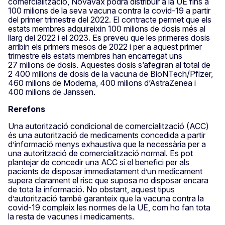
comercialització, Novavax podrà distribuir a la UE fins a
100 milions de la seva vacuna contra la covid-19 a partir
del primer trimestre del 2022. El contracte permet que els
estats membres adquireixin 100 milions de dosis més al
llarg del 2022 i el 2023. Es preveu que les primeres dosis
arribin els primers mesos de 2022 i per a aquest primer
trimestre els estats membres han encarregat uns
27 milions de dosis. Aquestes dosis s’afegiran al total de
2 400 milions de dosis de la vacuna de BioNTech/Pfizer,
460 milions de Moderna, 400 milions d’AstraZenea i
400 milions de Janssen.
Rerefons
Una autorització condicional de comercialització (ACC)
és una autorització de medicaments concedida a partir
d’informació menys exhaustiva que la necessària per a
una autorització de comercialització normal. Es pot
plantejar de concedir una ACC si el benefici per als
pacients de disposar immediatament d’un medicament
supera clarament el risc que suposa no disposar encara
de tota la informació. No obstant, aquest tipus
d’autorització també garanteix que la vacuna contra la
covid-19 compleix les normes de la UE, com ho fan tota
la resta de vacunes i medicaments.