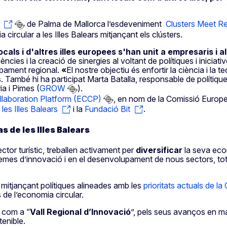
de Palma de Mallorca l’esdeveniment
Clusters Meet R
a circular a les Illes Balears mitjançant els clústers.
als i d'altres illes europees s'han unit a empresaris i a
ències i la creació de sinergies al voltant de polítiques i inici
lupament regional.
«
El nostre objectiu és enfortir la ciència i la
 També hi ha participat Marta Batalla, responsable de polítiques 
ia i Pimes (
GROW
).
llaboration Platform (ECCP)
, en nom de la Comissió Europea
les Illes Balears
i la
Fundació Bit
.
as de les Illes Balears
ctor turístic, treballen activament per
diversificar
la seva eco
emes d’innovació i en el desenvolupament de nous sectors, tot 
, mitjançant polítiques alineades amb les
prioritats actuals de l
s de l’economia circular.
4 com a “
Vall Regional d’Innovació
”, pels seus avanços en ma
tenible.