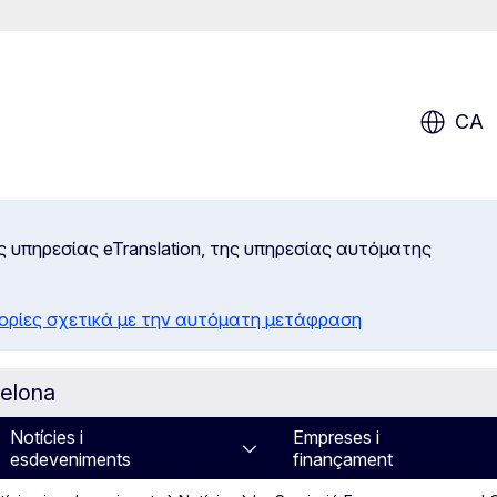
CA
ς υπηρεσίας eTranslation, της υπηρεσίας αυτόματης
ορίες σχετικά με την αυτόματη μετάφραση
celona
Notícies i
Empreses i
esdeveniments
finançament