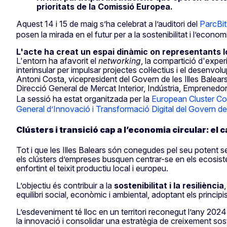
prioritats de la Comissió Europea.
Aquest 14 i 15 de maig s’ha celebrat a l’auditori del
ParcBit
posen la mirada en el futur per a la sostenibilitat i l’economi
L'acte ha creat un espai dinàmic on representants loc
L'entorn ha afavorit el
networking
, la compartició d'experi
interinsular per impulsar projectes col·lectius i el desenvo
Antoni Costa, vicepresident del Govern de les Illes Balears.
Direcció General de Mercat Interior, Indústria, Emprenedor
La sessió ha estat organitzada per la
European Cluster Co
General d’Innovació i Transformació Digital del Govern de 
Clústers i transició cap a l’economia circular: el c
Tot i que les Illes Balears són conegudes pel seu potent se
els clústers d’empreses busquen centrar-se en els ecosist
enfortint el teixit productiu local i europeu.
L’objectiu és contribuir a la
sostenibilitat i la resiliència
equilibri social, econòmic i ambiental, adoptant els principi
L’esdeveniment té lloc en un territori reconegut l’any 202
la innovació i consolidar una estratègia de creixement sos