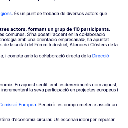
egions
. És un punt de trobada de diversos actors que
ltres actors, formant un grup de 110 participants.
atives comunes. S'ha posat l'accent en la col·laboració
 tecnologia amb una orientació empresarial
»
, ha apuntat
de la unitat del Fòrum Industrial, Aliances i Clústers de la
, i compta amb la col·laboració directa de la
Direcció
nomia. En aquest sentit, amb esdeveniments com aquest,
incrementant la seva participació en projectes europeus i
a Comissió Europea
. Per això, es comprometen a assolir un
tèria d’economia circular. Un escenari idoni per impulsar