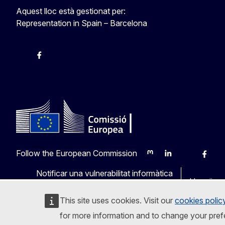
Aquest lloc està gestionat per:
Representation in Spain – Barcelona
Instagram
Facebook
X
Youtube
Follow the European Commission
Mastodon
LinkedIn
Bluesky
Faceb
Y
Notificar una vulnerabilitat informàtica
Llengües 
This site uses cookies. Visit our
cookies polic
for more information and to change your pref