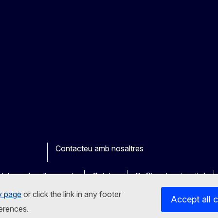
Contacteu amb nosaltres
ook
outube
Other
dels nostres llocs web
Galetes
Política de privacitat
y page
or click the link in any footer
Accept all 
erences.