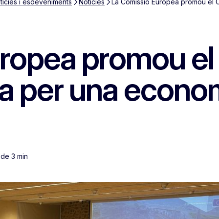
tícies i esdeveniments
Notícies
La Comissió Europea promou el C
ropea promou el
a per una econom
 de 3 min