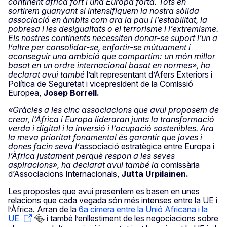
continent africà fort i una Europa forta. Tots en
sortirem guanyant si intensifiquem la nostra sòlida
associació en àmbits com ara la pau i l’estabilitat, la
pobresa i les desigualtats o el terrorisme i l’extremisme.
Els nostres continents necessiten donar-se suport l’un a
l’altre per consolidar-se, enfortir-se mútuament i
aconseguir una ambició que compartim: un món millor
basat en un ordre internacional basat en normes», ha
declarat avui també
l’alt representant d’Afers Exteriors i
Política de Seguretat i vicepresident de la Comissió
Europea,
Josep
Borrell.
«Gràcies a les cinc associacions que avui proposem de
crear, l’Àfrica i Europa lideraran junts la transformació
verda i digital i la inversió i l’ocupació sostenibles. Ara
la meva prioritat fonamental és garantir que joves i
dones facin seva l’
associació estratègica entre Europa i
l’Àfrica justament perquè respon a les seves
aspiracions», ha declarat avui també la
comissària
d’Associacions Internacionals,
Jutta
Urpilainen.
Les propostes que avui presentem es basen en unes
relacions que cada vegada són més intenses entre la UE i
l’Àfrica. Arran de la
6a cimera entre la Unió Africana i la
UE
i també l’enllestiment de les negociacions sobre