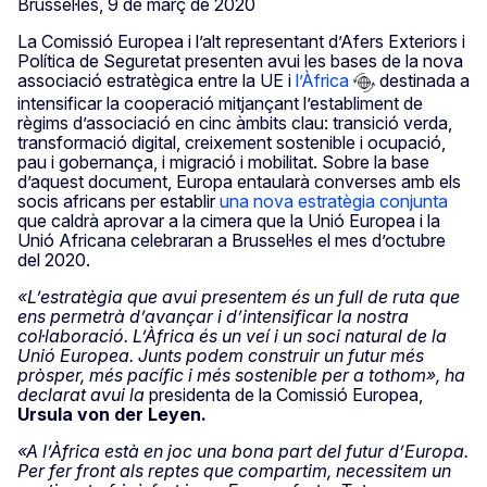
Brussel·les, 9 de març de 2020
La Comissió Europea i l’alt representant d’Afers Exteriors i
Política de Seguretat presenten avui les bases de la nova
associació estratègica entre la UE i
l’Àfrica
destinada a
intensificar la cooperació mitjançant l’establiment de
règims d’associació en cinc àmbits clau: transició verda,
transformació digital, creixement sostenible i ocupació,
pau i gobernança, i migració i mobilitat. Sobre la base
d’aquest document, Europa entaularà converses amb els
socis africans per establir
una nova estratègia conjunta
que caldrà aprovar a la cimera que la Unió Europea i la
Unió Africana celebraran a Brussel·les el mes d’octubre
del 2020.
«L’estratègia que avui presentem és un full de ruta que
ens permetrà d’avançar i d’intensificar la nostra
col·laboració. L’Àfrica és un veí i un soci natural de la
Unió Europea. Junts podem construir un futur més
pròsper, més pacífic i més sostenible per a tothom», ha
declarat avui la
presidenta de la Comissió Europea,
Ursula
von der Leyen.
«A l’Àfrica
està en joc una bona part del futur d’Europa.
Per fer front als reptes que compartim, necessitem un