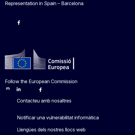
Representation in Spain – Barcelona
Instagram
Facebook
X
Youtube
Follow the European Commission
Mastodon
LinkedIn
Bluesky
Facebook
Youtube
Other
Contacteu amb nosaltres
Notificar una vulnerabilitat informàtica
Llengües dels nostres llocs web