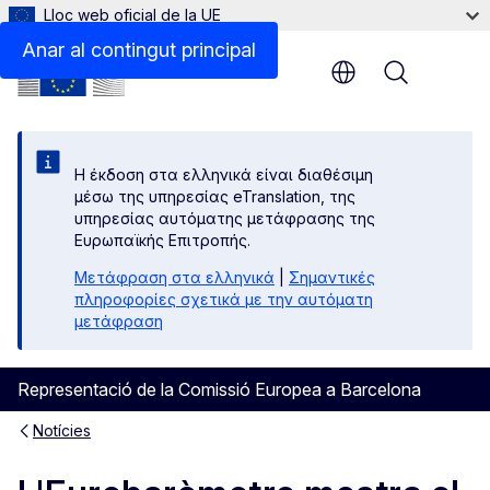
Lloc web oficial de la UE
Anar al contingut principal
Menu
Η έκδοση στα ελληνικά είναι διαθέσιμη
μέσω της υπηρεσίας eTranslation, της
υπηρεσίας αυτόματης μετάφρασης της
Ευρωπαϊκής Επιτροπής.
Μετάφραση στα ελληνικά
|
Σημαντικές
πληροφορίες σχετικά με την αυτόματη
μετάφραση
Representació de la Comissió Europea a Barcelona
Notícies