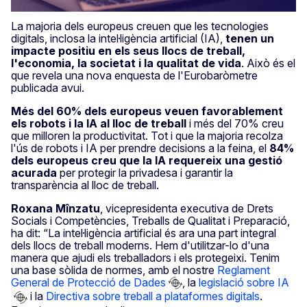
La majoria dels europeus creuen que les tecnologies
digitals, inclosa la intel·ligència artificial (IA),
tenen un
impacte positiu en els seus llocs de treball,
l'economia, la societat i la qualitat de vida
. Això és el
que revela una nova enquesta de l'Eurobaròmetre
publicada avui.
Més del 60% dels europeus veuen favorablement
els robots i la IA al lloc de treball
i més del 70% creu
que milloren la productivitat. Tot i que la majoria recolza
l'ús de robots i IA per prendre decisions a la feina, el
84%
dels europeus creu que la IA requereix una gestió
acurada
per protegir la privadesa i garantir la
transparència al lloc de treball.
Roxana Mînzatu
, vicepresidenta executiva de Drets
Socials i Competències, Treballs de Qualitat i Preparació,
ha dit: “La intel·ligència artificial és ara una part integral
dels llocs de treball moderns. Hem d'utilitzar-lo d'una
manera que ajudi els treballadors i els protegeixi. Tenim
una base sòlida de normes, amb el nostre
Reglament
General de Protecció de Dades
, la
legislació sobre IA
i la
Directiva sobre treball a plataformes digitals
.