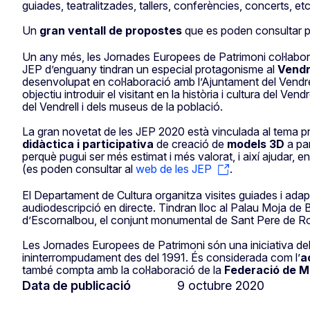
guiades, teatralitzades, tallers, conferències, concerts, et
Un
gran ventall de propostes
que es poden consultar per
Un any més, les Jornades Europees de Patrimoni col·labor
JEP d’enguany tindran un especial protagonisme al
Vendr
desenvolupat en col·laboració amb l’Ajuntament del Vendrel
objectiu introduir el visitant en la història i cultura del 
del Vendrell i dels museus de la població.
La gran novetat de les JEP 2020 està vinculada al tema p
didàctica i participativa
de creació de
models 3D
a par
perquè pugui ser més estimat i més valorat, i així ajudar, en
(es poden consultar al
web de les JEP
.
El Departament de Cultura organitza visites guiades i ada
audiodescripció en directe. Tindran lloc al Palau Moja de 
d’Escornalbou, el conjunt monumental de Sant Pere de Rod
Les Jornades Europees de Patrimoni són una iniciativa del
ininterrompudament des del 1991. És considerada com l’
a
també compta amb la col·laboració de la
Federació de M
Data de publicació
9 octubre 2020