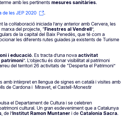
a terme amb les pertinents
mesures sanitàries
.
ia de les JEP 2020
.
t la col·laboració iniciada l’any anterior amb Cervera, les
 marxa del projecte, “
Finestres al Vendrell
”,
gulars de la capital del Baix Penedès, que té com a
mocionar les diferents rutes guiades ja existents de Turisme
oni i educació
. Es tracta d’una nova
activitat
 patrimoni
”. L’objectiu és donar visibilitat al patrimoni
arreu del territori 26 activitats de “Desperta el Patrimoni”
tes amb intèrpret en llengua de signes en català i visites amb
lls de Cardona i Miravet, el Castell-Monestir
pulsa el Departament de Cultura i se celebren
patrimoni cultural. Un gran esdeveniment que a Catalunya
s
, de l’
Institut Ramon Muntaner
i de
Catalonia Sacra
.