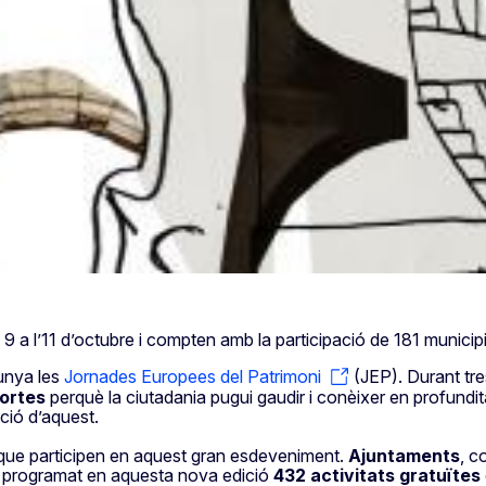
 a l’11 d’octubre i compten amb la participació de 181 municip
unya les
Jornades Europees del Patrimoni
(JEP). Durant tre
portes
perquè la ciutadania pugui gaudir i conèixer en profundit
ació d’aquest.
que participen en aquest gran esdeveniment.
Ajuntaments
, c
an programat en aquesta nova edició
432 activitats gratuïtes