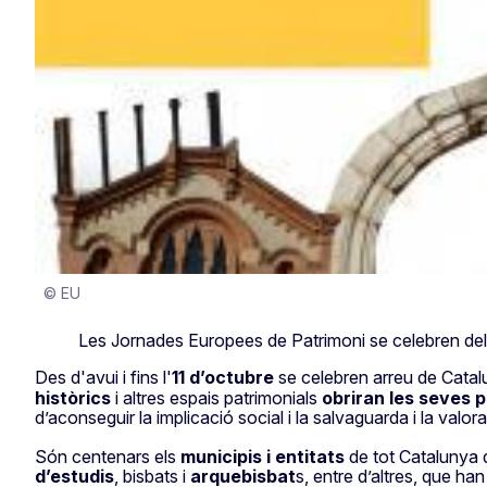
© EU
Les Jornades Europees de Patrimoni se celebren del 9
Des d'avui i fins l'
11 d’octubre
se celebren arreu de Catal
històrics
i altres espais patrimonials
obriran les seves 
d’aconseguir la implicació social i la salvaguarda i la valor
Són centenars els
municipis i entitats
de tot Catalunya 
d’estudis
, bisbats i
arquebisbat
s, entre d’altres, que h