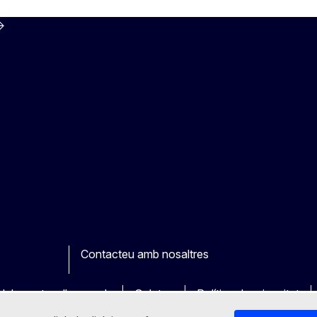
Contacteu amb nosaltres
ook
outube
Other
dels nostres llocs web
Galetes
Política de privacitat