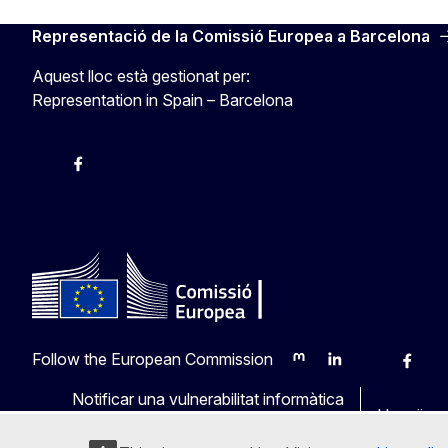
Representació de la Comissió Europea a Barcelona
Aquest lloc està gestionat per:
Representation in Spain – Barcelona
Instagram
Facebook
X
Youtube
Follow the European Commission
Mastodon
LinkedIn
Bluesky
Faceb
Y
Notificar una vulnerabilitat informàtica
Llengües 