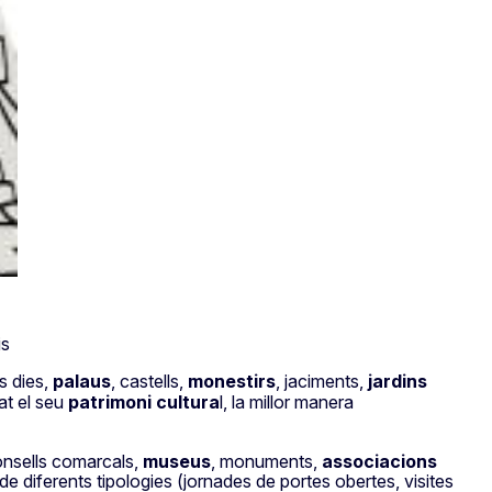
is
s dies,
palaus
, castells,
monestirs
, jaciments,
jardins
at el seu
patrimoni cultura
l, la millor manera
onsells comarcals,
museus
, monuments,
associacions
de diferents tipologies (jornades de portes obertes, visites