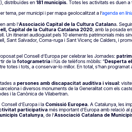
c), distribuïdes en
181 municipis
. Totes les activitats es duen 
 tema, per municipi i per mapa geolocalitzat a l’
agenda en lín
en amb l’
Associació Capital de la Cultura Catalan
a. Seguin
ell, Capital de la Cultura Catalana 2020
, amb la posada en
l. Un itinerari audioguiat pels 10 elements patrimonials més sin
Vendrell, Sant Salvador, Coma-ruga i Sant Vicenç de Calders, i pro
roposat pel Consell d’Europa per celebrar les Jornades:
patrim
tir de la
fotogrametria
i l’ús de telèfons mòbils: “
Desperta el
tre totes i tots, a conservar-lo millor. En total, s’han programat 
ptades a
persones amb discapacitat auditiva i visual
: visi
Barcelona i diversos monuments de la Generalitat com els caste
es i la Canònica de Vilabertran.
 Consell d’Europa i la
Comissió Europea
. A Catalunya, les im
ctivitat participativa
més important d’Europa amb relació al 
unicipis Catalunya
, de l’
Associació Catalana de Municipi