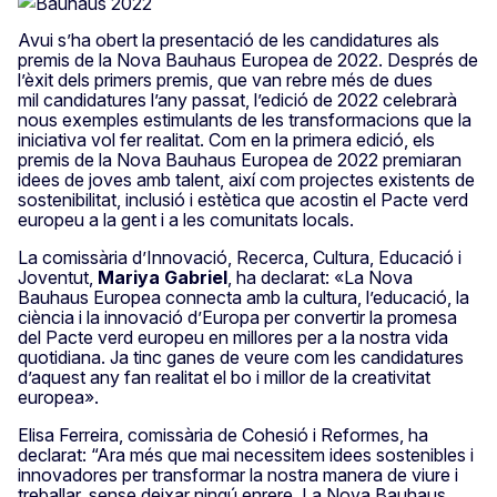
Avui s’ha obert la presentació de les candidatures als
premis de la Nova Bauhaus Europea de 2022. Després de
l’èxit dels primers premis, que van rebre més de dues
mil candidatures l’any passat, l’edició de 2022 celebrarà
nous exemples estimulants de les transformacions que la
iniciativa vol fer realitat. Com en la primera edició, els
premis de la Nova Bauhaus Europea de 2022 premiaran
idees de joves amb talent, així com projectes existents de
sostenibilitat, inclusió i estètica que acostin el Pacte verd
europeu a la gent i a les comunitats locals.
La comissària d’Innovació, Recerca, Cultura, Educació i
Joventut,
Mariya
Gabriel
, ha declarat: «La Nova
Bauhaus Europea connecta amb la cultura, l’educació, la
ciència i la innovació d’Europa per convertir la promesa
del Pacte verd europeu en millores per a la nostra vida
quotidiana. Ja tinc ganes de veure com les candidatures
d’aquest any fan realitat el bo i millor de la creativitat
europea».
Elisa Ferreira, comissària de Cohesió i Reformes, ha
declarat: “Ara més que mai necessitem idees sostenibles i
innovadores per transformar la nostra manera de viure i
treballar, sense deixar ningú enrere. La Nova Bauhaus