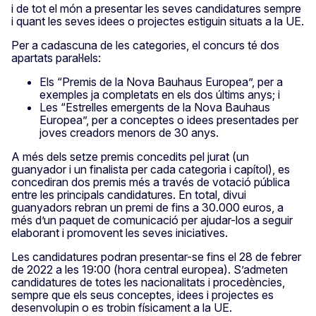
i de tot el món a presentar les seves candidatures sempre
i quant les seves idees o projectes estiguin situats a la UE.
Per a cadascuna de les categories, el concurs té dos
apartats paral·lels:
Els “Premis de la Nova Bauhaus Europea”, per a
exemples ja completats en els dos últims anys; i
Les “Estrelles emergents de la Nova Bauhaus
Europea”, per a conceptes o idees presentades per
joves creadors menors de 30 anys.
A més dels setze premis concedits pel jurat (un
guanyador i un finalista per cada categoria i capítol), es
concediran dos premis més a través de votació pública
entre les principals candidatures. En total, divui
guanyadors rebran un premi de fins a 30.000 euros, a
més d’un paquet de comunicació per ajudar-los a seguir
elaborant i promovent les seves iniciatives.
Les candidatures podran presentar-se fins el 28 de febrer
de 2022 a les 19:00 (hora central europea). S’admeten
candidatures de totes les nacionalitats i procedències,
sempre que els seus conceptes, idees i projectes es
desenvolupin o es trobin físicament a la UE.