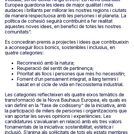
Europea guardona les idees de major qualitat i més
audaces i brillants per millorar les nostres regions i ciutats
de manera respectuosa amb les persones i el planeta. La
política de cohesió seguirà contribuint a fer realitat
aquestes noves idees, en benefici de totes les nostres
comunitats”.
Es concediran premis a projectes i idees que contribueixin
a aconseguir llocs bonics, sostenibles i inclusius, en
quatre categories:
Reconnexió amb la natura;
Reuperació del sentit de pertinença;
Prioritat als llocs i persones que més ho necessitin;
Foment d’un pensament integrat, a llarg termini i
basat en el cicle de vida en l’ecosistema industrial.
Les categories reflecteixen els quatre eixos temàtics de
transformació de la Nova Bauhaus Europea, els quals es
van definir en la “fase de codisseny” de la iniciativa, amb
la participació de milers de persones i organitzacions que
van aportar les seves opinions i experiències. Les
candidatures s’avaluaran en relació amb els tres valors
fonamentals de la iniciativa: sostenibilitat, estètica i
inclusió. S’anima als sol·licitats de tots els estats membres