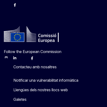
Instagram
Facebook
X
Youtube
Follow the European Commission
Mastodon
LinkedIn
Bluesky
Facebook
Youtube
Other
Contacteu amb nosaltres
Notificar una vulnerabilitat informàtica
Llengües dels nostres llocs web
Galetes