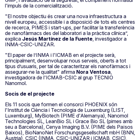
l'impuls de la comercialització.
"El nostre objectiu és crear una nova infraestructura a
nivell europeu, accessible i a disposició de tots els centres
de recerca, PIMES i start-ups, per facilitar la transferència
de nanofàrmacs des del laboratori a la pràctica clínica”,
explica
Jesús Martínez de la Fuente
, investigador a
INMA-CSIC-UNIZAR.
"El paper de l’INMA i l'ICMAB en el projecte serà,
principalment, desenvolupar nous serveis, oberts a tot
tipus d’usuaris, per tal de caracteritzar els nanofàrmacs i
assegurar-ne la qualitat" afirma
Nora Ventosa
,
investigadora de l'ICMAB-CSIC al grup TECNIO
Nanomol.
Socis de el projecte
Els 11 socis que formen el consorci PHOENIX són
l'Institut de Ciència i Tecnologia de Luxemburg (LIST,
Luxemburg), MyBiotech (PIME d'Alemanya), Nanomol
Technologies SL, LeanBio SL i Grace Bio SL (pimes amb
seu a Barcelona), Cenya Imaging B.V. (PIME dels Països
Baixos), BioNanoNet Forschungsgesellschaft mbH (BNN,
Àustria), CSIC (INMA, CSIC-UNIZAR i ICMAB, CSIC),