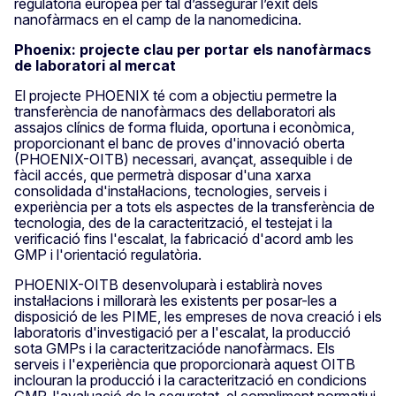
regulatòria europea per tal d’assegurar l’èxit dels
nanofàrmacs en el camp de la nanomedicina.
Phoenix: projecte clau per portar els nanofàrmacs
de laboratori al mercat
El projecte PHOENIX té com a objectiu permetre la
transferència de nanofàrmacs des dellaboratori als
assajos clínics de forma fluida, oportuna i econòmica,
proporcionant el banc de proves d'innovació oberta
(PHOENIX-OITB) necessari, avançat, assequible i de
fàcil accés, que permetrà disposar d'una xarxa
consolidada d'instal·lacions, tecnologies, serveis i
experiència per a tots els aspectes de la transferència de
tecnologia, des de la caracterització, el testejat i la
verificació fins l'escalat, la fabricació d'acord amb les
GMP i l'orientació regulatòria.
PHOENIX-OITB desenvoluparà i establirà noves
instal·lacions i millorarà les existents per posar-les a
disposició de les PIME, les empreses de nova creació i els
laboratoris d'investigació per a l'escalat, la producció
sota GMPs i la caracteritzacióde nanofàrmacs. Els
serveis i l'experiència que proporcionarà aquest OITB
inclouran la producció i la caracterització en condicions
GMP, l'avaluació de la seguretat, el compliment normatiui