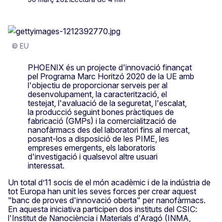
© EU
PHOENIX és un projecte d'innovació finançat
pel Programa Marc Horitzó 2020 de la UE amb
l'objectiu de proporcionar serveis per al
desenvolupament, la caracterització, el
testejat, l'avaluació de la seguretat, l'escalat,
la producció seguint bones pràctiques de
fabricació (GMPs) i la comercialització de
nanofàrmacs des del laboratori fins al mercat,
posant-los a disposició de les PIME, les
empreses emergents, els laboratoris
d'investigació i qualsevol altre usuari
interessat.
Un total d’11 socis de el món acadèmic i de la indústria de
tot Europa han unit les seves forces per crear aquest
"banc de proves d'innovació oberta" per nanofàrmacs.
En aquesta iniciativa participen dos instituts del CSIC:
l'Institut de Nanociència i Materials d'Aragó (INMA,