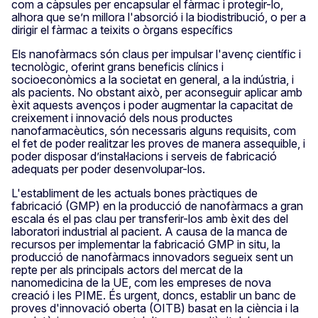
com a càpsules per encapsular el fàrmac i protegir-lo,
alhora que se’n millora l'absorció i la biodistribució, o per a
dirigir el fàrmac a teixits o òrgans específics
Els nanofàrmacs són claus per impulsar l'avenç científic i
tecnològic, oferint grans beneficis clínics i
socioeconòmics a la societat en general, a la indústria, i
als pacients. No obstant això, per aconseguir aplicar amb
èxit aquests avenços i poder augmentar la capacitat de
creixement i innovació dels nous productes
nanofarmacèutics, són necessaris alguns requisits, com
el fet de poder realitzar les proves de manera assequible, i
poder disposar d’instal·lacions i serveis de fabricació
adequats per poder desenvolupar-los.
L'establiment de les actuals bones pràctiques de
fabricació (GMP) en la producció de nanofàrmacs a gran
escala és el pas clau per transferir-los amb èxit des del
laboratori industrial al pacient. A causa de la manca de
recursos per implementar la fabricació GMP in situ, la
producció de nanofàrmacs innovadors segueix sent un
repte per als principals actors del mercat de la
nanomedicina de la UE, com les empreses de nova
creació i les PIME. És urgent, doncs, establir un banc de
proves d'innovació oberta (OITB) basat en la ciència i la