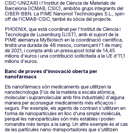
CSIC-UNIZAR) i l'Institut de Ciència de Materials de
Barcelona (ICMAB, CSIC), ambdós grups integrants del
CIBER-BBN. La PIME Nanomol Technologies S.L., spin-
off de l’ICMAB-CSIC, també és sòcia del projecte.
PHOENIX, que està coordinat per l'Institut de Ciència i
Tecnologia de Luxemburg (LIST), amb el suport de la
PIME alemanya MyBiotech en la coordinació científica,
tindrà una durada de 48 mesos, començant l'1 de març
de 2021, i compta amb un pressupost total de 14,45
milions d'euros i una contribució sol·licitada a la UE d'11,1
milions d'euros.
Banc de proves d'innovació oberta per
nanofàrmacs
Els nanofàrmacs són medicaments que utilitzen la
nanotecnologia (l'ús de la matèria a escala atòmica,
molecular i supramolecular amb fins industrials) d'alguna
manera per aconseguir medicaments més eficaços i
segurs. Per exemple, els agents de contrast s'utilitzen en
forma de nanopartícules en lloc d'una simple molècula,
perquè les nanopartícules són més estables i poden
romandre més temps a la sang. Un altre exemple és el cas
de les partícules nano-transportadores que s'utilitzen