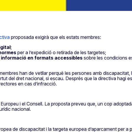
ctiva
proposada exigirà que els estats membres:
gital
;
 normes
per a l’expedició o retirada de les targetes;
 informació
en formats accessibles
sobre les condicions es
ts membres han de vetllar perquè les persones amb discapacitat,
ut del dret nacional, si escau. Després que la directiva hagi e
ectores en cas d’infracció.
t Europeu i el Consell. La proposta preveu que, un cop adoptad
urídic nacional.
uropea de discapacitat i la targeta europea d’aparcament per a 