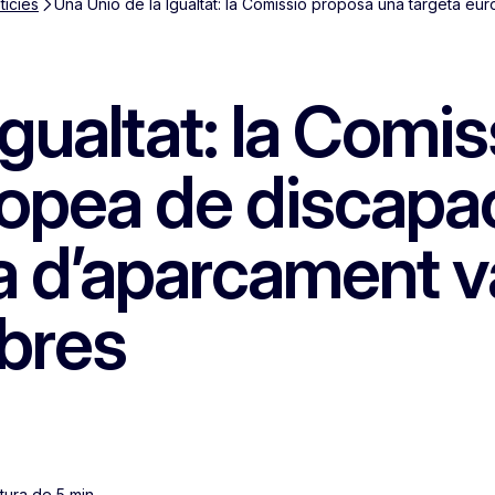
tícies
Una Unió de la Igualtat: la Comissió proposa una targeta eu
Igualtat: la Comi
opea de discapaci
 d’aparcament và
bres
tura de 5 min