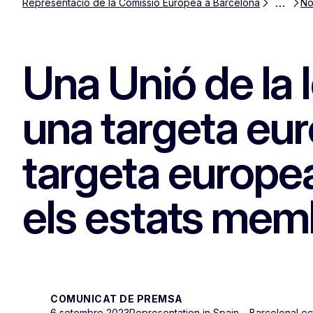
…
Representació de la Comissió Europea a Barcelona
No
Una Unió de la 
una targeta eur
targeta europea
els estats mem
COMUNICAT DE PREMSA
6 setembre 2023
Representation in Spain – Barcelona
Lec