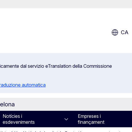
CA
aticamente dal servizio eTranslation della Commissione
 traduzione automatica
celona
Notícies i
Empreses i
esdeveniments
finançament