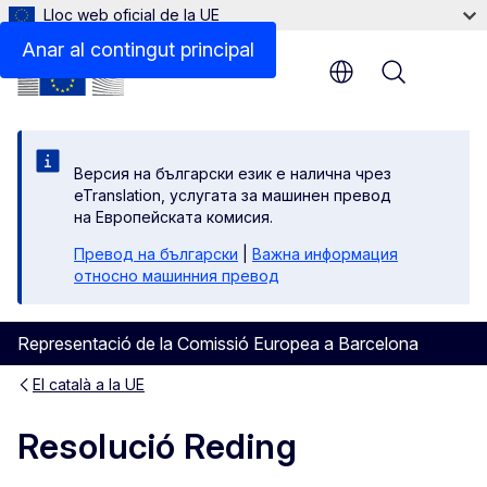
Lloc web oficial de la UE
Anar al contingut principal
Menu
Версия на български език е налична чрез
eTranslation, услугата за машинен превод
на Европейската комисия.
Превод на български
|
Важна информация
относно машинния превод
Representació de la Comissió Europea a Barcelona
El català a la UE
Resolució Reding