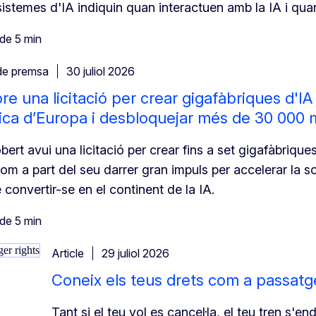
sistemes d'IA indiquin quan interactuen amb la IA i qua
de 5 min
de premsa
30 juliol 2026
re una licitació per crear gigafàbriques d'IA
ica d’Europa i desbloquejar més de 30 000 mi
ert avui una licitació per crear fins a set gigafàbriques d
om a part del seu darrer gran impuls per accelerar la s
convertir-se en el continent de la IA.
de 5 min
Article
29 juliol 2026
Coneix els teus drets com a passatge
Tant si el teu vol es cancel·la, el teu tren s'e