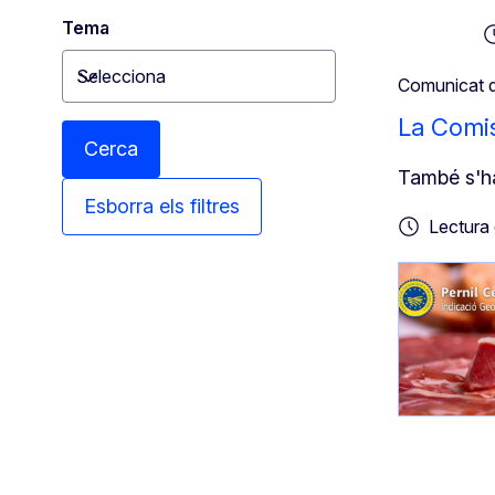
Tema
Selecciona
Comunicat 
Toggle dropdown
La Comis
Cerca
També s'ha
Esborra els filtres
Lectura 