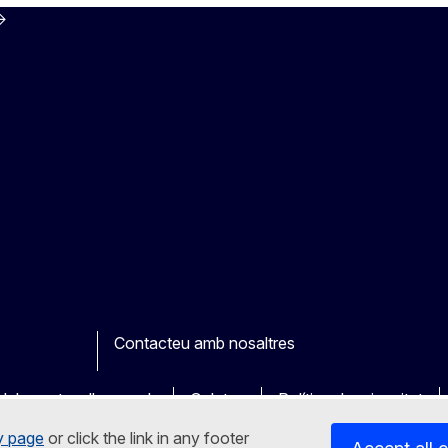
Contacteu amb nosaltres
ook
outube
Other
dels nostres llocs web
Galetes
Política de privacitat
y page
or click the link in any footer