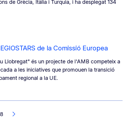
ns de Grècia, Itàlia i Turquia, i ha desplegat 134
s REGIOSTARS de la Comissió Europea
iu Llobregat" és un projecte de l'AMB competeix a
cada a les iniciatives que promouen la transició
ament regional a la UE.
48
Següent