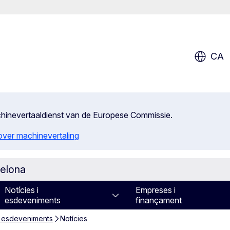
CA
achinevertaaldienst van de Europese Commissie.
 over machinevertaling
celona
Notícies i
Empreses i
esdeveniments
finançament
i esdeveniments
Notícies