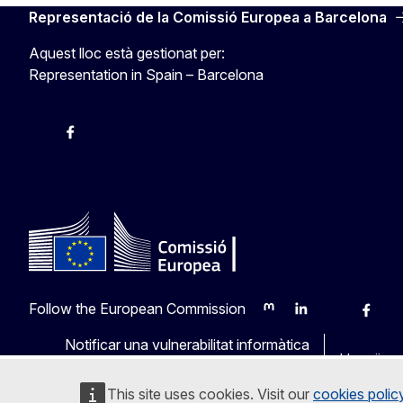
Representació de la Comissió Europea a Barcelona
Aquest lloc està gestionat per:
Representation in Spain – Barcelona
Instagram
Facebook
X
Youtube
Follow the European Commission
Mastodon
LinkedIn
Bluesky
Faceb
Y
Notificar una vulnerabilitat informàtica
Llengües 
This site uses cookies. Visit our
cookies polic