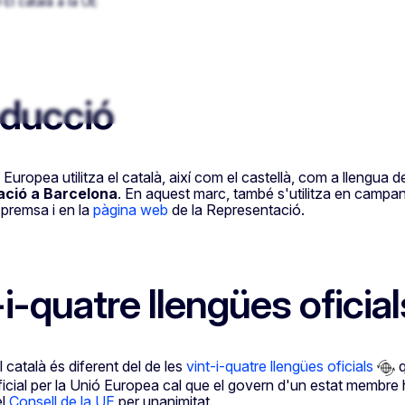
El català a la UE
à a la Unió
lau
oducció
Europea utilitza el català, així com el castellà, com a llengua
ció a Barcelona
. En aquest marc, també s'utilitza en campan
 premsa i en la
pàgina web
de la Representació.
-i-quatre llengües oficial
 català és diferent del de les
vint-i-quatre llengües oficials
q
icial per la Unió Europea cal que el govern d'un estat membre ho 
el
Consell de la UE
per unanimitat.