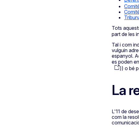
Comitè
Comitè
Tribun
Tots aquest
part de les 
Tal i com in
vulguin adre
espanyol. A
es poden env
)
) o bé 
La r
L'11 de dese
com la resol
comunicació 