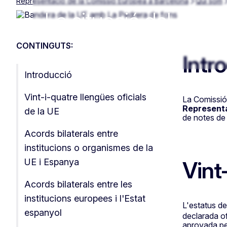
Representació de la Comissió Europea a Barcelona
Qui som
El català a la UE
La situació del catal
Europea: elements c
CONTINGUTS:
Intr
Introducció
Vint-i-quatre llengües oficials
La Comissió 
Representa
de la UE
de notes de
Acords bilaterals entre
institucions o organismes de la
Vint
UE i Espanya
Acords bilaterals entre les
institucions europees i l'Estat
L'estatus del
espanyol
declarada of
aprovada p