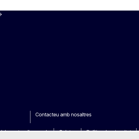
Contacteu amb nosaltres
ook
outube
Other
dels nostres llocs web
Galetes
Política de privacitat