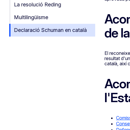
La resolució Reding
Acor
Multilingüisme
de l
Declaració Schuman en català
El reconeixe
resultat d'u
català, així
Acor
l'Es
Comis
Consel
Defens