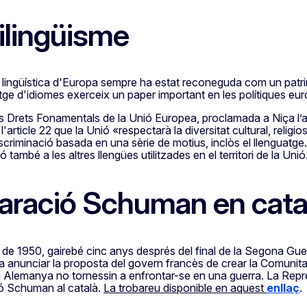
ilingüisme
t lingüística d'Europa sempre ha estat reconeguda com un patr
ge d'idiomes exerceix un paper important en les polítiques eu
s Drets Fonamentals de la Unió Europea, proclamada a Niça l’an
l'article 22 que la Unió «respectarà la diversitat cultural, religio
scriminació basada en una sèrie de motius, inclòs el llenguatge. 
ó també a les altres llengües utilitzades en el territori de la Unió
aració Schuman en cata
 de 1950, gairebé cinc anys després del final de la Segona Guer
anunciar la proposta del govern francès de crear la Comunitat E
i Alemanya no tornessin a enfrontar-se en una guerra. La Repr
ió Schuman al català.
La trobareu disponible en aquest
enllaç
.