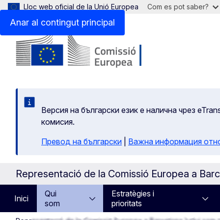
Lloc web oficial de la Unió Europea
Com es pot saber?
Anar al contingut principal
Версия на български език е налична чрез eTran
комисия.
Превод на български
|
Важна информация отн
Representació de la Comissió Europea a Bar
El català a la
Qui
Estratègies i
Inici
som
prioritats