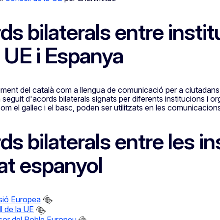
ds bilaterals entre inst
a UE i Espanya
ment del català com a llengua de comunicació per a ciutadans 
n seguit d'acords bilaterals signats per diferents institucions i
 com el gallec i el basc, poden ser utilitzats en les comunicacio
ds bilaterals entre les i
tat espanyol
sió Europea
l de la UE
or del Poble Europeu