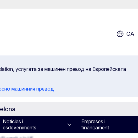
CA
slation, услугата за машинен превод на Европейската
осно машинния превод
celona
 UE
Notícies i
Empreses i
esdeveniments
finançament