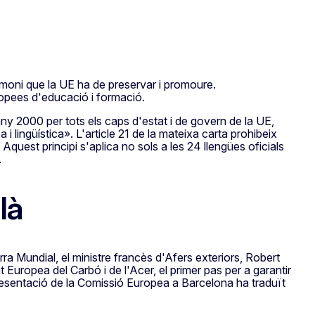
imoni que la UE ha de preservar i promoure.
ropees d'educació i formació.
y 2000 per tots els caps d'estat i de govern de la UE,
sa i lingüística». L'article 21 de la mateixa carta prohibeix
Aquest principi s'aplica no sols a les 24 llengües oficials
.
là
ra Mundial, el ministre francès d'Afers exteriors, Robert
uropea del Carbó i de l'Acer, el primer pas per a garantir
esentació de la Comissió Europea a Barcelona ha traduït