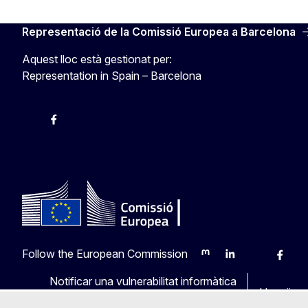
Representació de la Comissió Europea a Barcelona
Aquest lloc està gestionat per:
Representation in Spain – Barcelona
Instagram
Facebook
X
Youtube
Follow the European Commission
Mastodon
LinkedIn
Bluesky
Faceb
Y
Notificar una vulnerabilitat informàtica
Llengües 