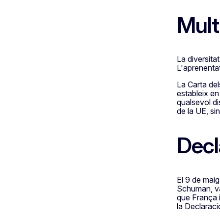
Mult
La diversita
L'aprenentat
La Carta del
estableix en 
qualsevol di
de la UE, sin
Decl
El 9 de maig
Schuman, va 
que França 
la Declarac