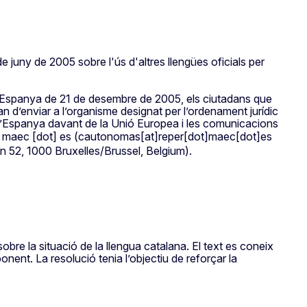
e juny de 2005 sobre l'ús d'altres llengües oficials per
e d’Espanya de 21 de desembre de 2005, els ciutadans que
an d’enviar a l’organisme designat per l’ordenament jurídic
’Espanya davant de la Unió Europea i les comunicacions
]
maec
[dot]
es
(
cautonomas[at]reper[dot]maec[dot]es
n 52, 1000 Bruxelles/Brussel, Belgium).
re la situació de la llengua catalana. El text es coneix
nent. La resolució tenia l’objectiu de reforçar la