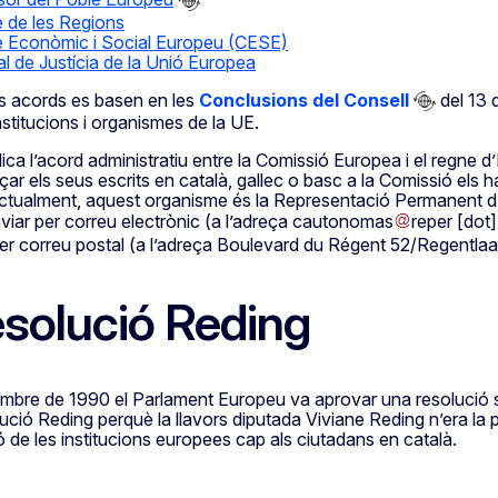
 de les Regions
 Econòmic i Social Europeu (CESE)
al de Justícia de la Unió Europea
s acords es basen en les
Conclusions del Consell
del 13 d
institucions i organismes de la UE.
dica l’acord administratiu entre la Comissió Europea i el regn
çar els seus escrits en català, gallec o basc a la Comissió els h
ctualment, aquest organisme és la Representació Permanent d
iar per correu electrònic (a l’adreça
cautonomas
reper
[dot
per correu postal (a l’adreça Boulevard du Régent 52/Regentlaa
esolució Reding
mbre de 1990 el Parlament Europeu va aprovar una resolució sob
ució Reding perquè la llavors diputada Viviane Reding n’era la po
de les institucions europees cap als ciutadans en català.