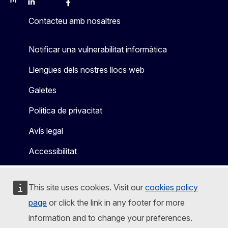
Mastodon
LinkedIn
Bluesky
Facebook
Youtube
Other
Contacteu amb nosaltres
Notificar una vulnerabilitat informàtica
Llengües dels nostres llocs web
Galetes
Política de privacitat
Avís legal
Accessibilitat
This site uses cookies. Visit our
cookies policy
page
or click the link in any footer for more
information and to change your preferences.