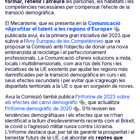
formar, retenir i atreure
les persones, les habilitats i les
competències necessàries per compensar l’efecte de la
transició demogràfica.
El Mecanisme, que es presenta en la
Comunicació
«Aprofitar el talent a les regions d’Europa»
publicada avui, és la primera gran iniciativa del 2023 que
subvé a l’
Any Europeu de les Competències
que va
proposar la Comissió amb l’objectiu de donar una nova
embranzida al reciclatge i el perfeccionament
professionals. La Comunicació ofereix solucions a mida,
locals i multidimensionals, com ara l’ús dels fons i les
iniciatives de la UE existents per ajudar les regions més
damnificades per la transició demogràfica en curs i els
seus efectes secundaris i per evitar que s’agreugin les
disparitats territorials a la UE o que en sorgeixin de noves.
Avui la Comissió també publica l’
Informe de 2023 sobre
els efectes del canvi demogràfic
, que actualitza
l’
Informe demogràfic de 2020
. S’hi revisen les
tendències demogràfiques i els efectes que se n’han
identificat a la llum d’esdeveniments recents com el Brèxit,
la covid o l’agressió militar russa contra Ucraïna.
L’Informe destaca que, per tal de garantir la prosperitat i el
benestar futurs de la UE, cal abordar els
reptes que