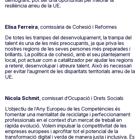
demogràfic pot ser una oportunitat per millorar la
resiliència arreu de la UE.
Elisa Ferreira
, comissària de Cohesió i Reformes
De totes les trampes del desenvolupament, la trampa del
talent és una de les més preocupants, ja que priva les
nostres regions de les seves persones més preparades i
brillants. La política de cohesió, amb el seu plantejament
local, pot actuar com a catalitzador per ajudar les regions
a retenir, desenvolupar i atreure talent. Això és necessari
per evitar l’augment de les disparitats territorials arreu de la
UE.
Nicola Schmit
, comissari d’Ocupació i Drets Socials
L’objectiu de l’Any Europeu de les Competències és
fomentar una mentalitat de reciclatge i perfeccionament
professionals en el context d’un mercat de treball en
ràpida evolució. Volem impulsar la competitivitat de les
empreses europees i aprofitar tot el potencial de la
transformació digital i verda de manera justa i inclusiva. És