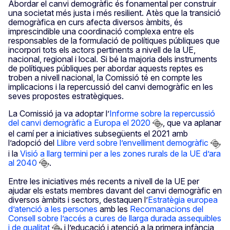
Abordar el canvi demogràfic és fonamental per construir
una societat més justa i més resilient. Atès que la transició
demogràfica en curs afecta diversos àmbits, és
imprescindible una coordinació complexa entre els
responsables de la formulació de polítiques públiques que
incorpori tots els actors pertinents a nivell de la UE,
nacional, regional i local. Si bé la majoria dels instruments
de polítiques públiques per abordar aquests reptes es
troben a nivell nacional, la Comissió té en compte les
implicacions i la repercussió del canvi demogràfic en les
seves propostes estratègiques.
La Comissió ja va adoptar l’
Informe sobre la repercussió
del canvi demogràfic a Europa el 2020
, que va aplanar
el camí per a iniciatives subsegüents el 2021 amb
l’adopció del
Llibre verd sobre l’envelliment demogràfic
i la
Visió a llarg termini per a les zones rurals de la UE d’ara
al 2040
.
Entre les iniciatives més recents a nivell de la UE per
ajudar els estats membres davant del canvi demogràfic en
diversos àmbits i sectors, destaquen l’
Estratègia europea
d’atenció a les persones
amb les
Recomanacions del
Consell sobre l’accés a cures de llarga durada assequibles
i de qualitat
i l’educació i atenció a la primera infància,