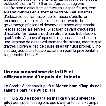
població d’entre 15 i 39 anys. Aquestes regions
s’enfronten a dificultats estructurals específiques, com
ara ineficiències en el mercat de treball i els sistemes
d’educació, de formació i de formació d’adults, un
rendiment baix en els àmbits de la innovació, la
governança pública i el desenvolupament empresarial, i
l’escàs accés als serveis. Si actuen davant d’aquestes
dificultats, les regions podrien atreure més treballadors
qualificats. Algunes d’aquestes regions ja es troben en
una «trampa de desenvolupament del talent», mentre que
d’altres corren el risc de caure-hi en un futur proper. Si no
s’actua, aquesta situació posarà en perill la prosperitat a
llarg termini de la UE.
Un nou mecanisme de la UE: el
«Mecanisme d’impuls del talent»
La Comissió desenvoluparà el
Mecanisme d’impuls del
talent a partir de vuit pilars
:
1. El
2023 es posarà en marxa un nou projecte
pilot
per ajudar les regions que s’enfronten a la «trampa