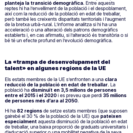
planteja la transició demogràfica
. Entre aquests
reptes hi ha l’envelliment de la població i el despoblament,
així com la reducció de la població en edat de treballar,
però també les creixents disparitats territorials i l’augment
de la bretxa urbà-rural. L’informe analitza si hi ha una
acceleració o una alteració dels patrons demogràfics
establerts i, en cas afirmatiu, si l’alteració és transitòria o si
bé té un efecte profund en l’evolució demogràfica.
La «trampa de desenvolupament del
talent» en algunes regions de la UE
Els estats membres de la UE s’enfronten a una
clara
reducció de la població en edat de treballar
.
La
població ha
disminuït en 3,5 milions de persones
entre el 2015 i el 2020
i es preveu que perdi
35 milions
de persones més d’ara al 2050
.
Hi ha
82 regions
de setze estats membres (que suposen
gairebé el 30 % de la població de la UE) que
pateixen
especialment
aquesta disminució de la població en edat
de treballar, una baixa proporció de graduats universitaris i
d’educació superior o una mobilitat negativa de la seva