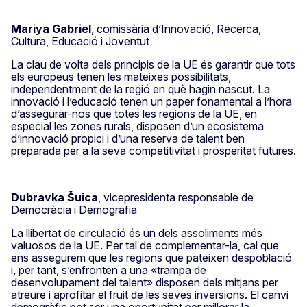
Mariya Gabriel
, comissària d’Innovació, Recerca,
Cultura, Educació i Joventut
La clau de volta dels principis de la UE és garantir que tots
els europeus tenen les mateixes possibilitats,
independentment de la regió en què hagin nascut. La
innovació i l’educació tenen un paper fonamental a l’hora
d’assegurar-nos que totes les regions de la UE, en
especial les zones rurals, disposen d’un ecosistema
d’innovació propici i d’una reserva de talent ben
preparada per a la seva competitivitat i prosperitat futures.
Dubravka Šuica
, vicepresidenta responsable de
Democràcia i Demografia
La llibertat de circulació és un dels assoliments més
valuosos de la UE. Per tal de complementar-la, cal que
ens assegurem que les regions que pateixen despoblació
i, per tant, s’enfronten a una «trampa de
desenvolupament del talent» disposen dels mitjans per
atreure i aprofitar el fruit de les seves inversions. El canvi