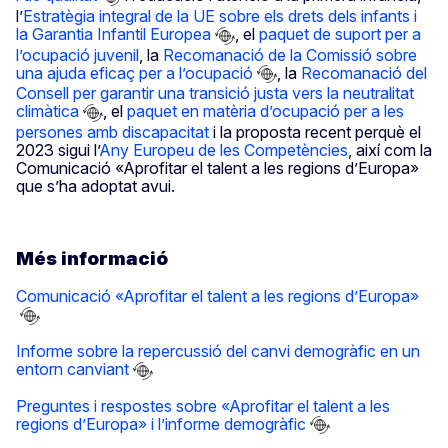
l’
Estratègia integral de la UE sobre els drets dels infants i
la Garantia Infantil Europea
, el
paquet de suport per a
l’ocupació juvenil
, la
Recomanació de la Comissió sobre
una ajuda eficaç per a l’ocupació
, la
Recomanació del
Consell per garantir una transició justa vers la neutralitat
climàtica
, el
paquet en matèria d’ocupació per a les
persones amb discapacitat
i la proposta recent perquè el
2023 sigui l’
Any Europeu de les Competències
, així com la
Comunicació «Aprofitar el talent a les regions d’Europa»
que s’ha adoptat avui.
Més informació
Comunicació «Aprofitar el talent a les regions d’Europa»
Informe sobre la repercussió del canvi demogràfic en un
entorn canviant
Preguntes i respostes sobre «Aprofitar el talent a les
regions d’Europa» i l’informe demogràfic