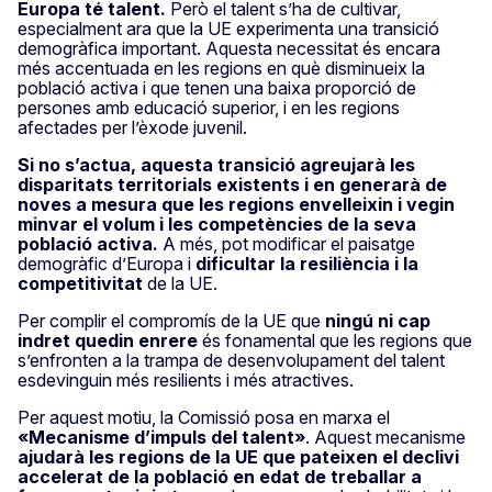
Europa té talent.
Però el talent s’ha de cultivar,
especialment ara que la UE experimenta una transició
demogràfica important. Aquesta necessitat és encara
més accentuada en les regions en què disminueix la
població activa i que tenen una baixa proporció de
persones amb educació superior, i en les regions
afectades per l’èxode juvenil.
Si no s’actua, aquesta transició agreujarà les
disparitats territorials existents i en generarà de
noves a mesura que les regions envelleixin i vegin
minvar el volum i les competències de la seva
població activa.
A més, pot modificar el paisatge
demogràfic d’Europa i
dificultar la resiliència i la
competitivitat
de la UE.
Per complir el compromís de la UE que
ningú ni cap
indret quedin enrere
és fonamental que les regions que
s’enfronten a la trampa de desenvolupament del talent
esdevinguin més resilients i més atractives.
Per aquest motiu, la Comissió posa en marxa el
«Mecanisme d’impuls del talent»
. Aquest mecanisme
ajudarà les regions de la UE que pateixen el declivi
accelerat de la població en edat de treballar a