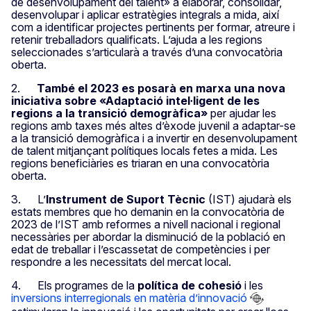
de desenvolupament del talent» a elaborar, consolidar,
desenvolupar i aplicar estratègies integrals a mida, així
com a identificar projectes pertinents per formar, atreure i
retenir treballadors qualificats. L’ajuda a les regions
seleccionades s’articularà a través d’una convocatòria
oberta.
2.
També el 2023 es posarà en marxa una nova
iniciativa sobre «Adaptació intel·ligent de les
regions a la transició demogràfica»
per ajudar les
regions amb taxes més altes d’èxode juvenil a adaptar-se
a la transició demogràfica i a invertir en desenvolupament
de talent mitjançant polítiques locals fetes a mida. Les
regions beneficiàries es triaran en una convocatòria
oberta.
3. L’
Instrument de Suport Tècnic
(IST) ajudarà els
estats membres que ho demanin en la convocatòria de
2023 de l’IST amb reformes a nivell nacional i regional
necessàries per abordar la disminució de la població en
edat de treballar i l’escassetat de competències i per
respondre a les necessitats del mercat local.
4. Els programes de la
política de cohesió
i les
inversions interregionals en matèria d’innovació