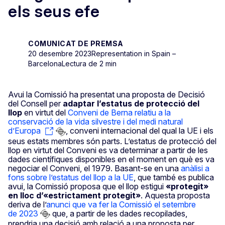
els seus efe
COMUNICAT DE PREMSA
20 desembre 2023
Representation in Spain –
Barcelona
Lectura de 2 min
Avui la Comissió ha presentat una proposta de Decisió
del Consell per
adaptar l’estatus de protecció del
llop
en virtut del
Conveni de Berna relatiu a la
conservació de la vida silvestre i del medi natural
d’Europa
, conveni internacional del qual la UE i els
seus estats membres són parts. L’estatus de protecció del
llop en virtut del Conveni es va determinar a partir de les
dades científiques disponibles en el moment en què es va
negociar el Conveni, el 1979. Basant-se en una
anàlisi a
fons sobre l’estatus del llop a la UE
, que també es publica
avui, la Comissió proposa que el llop estigui
«protegit»
en lloc d’«estrictament protegit»
. Aquesta proposta
deriva de l’
anunci que va fer la Comissió el setembre
de 2023
que, a partir de les dades recopilades,
prendria una decisió amb relació a una proposta per